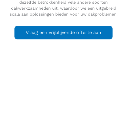
dezelfde betrokkenheid vele andere soorten
dakwerkzaamheden uit, waardoor we een uitgebreid
scala aan oplossingen bieden voor uw dakproblemen.
Vraag een vrijblijvende offerte aan
Duinzigt
is een buurt die is gelegen in de wijk
Benoordenhout in het stadsdeel Haagse Hout in de
gemeente Den Haag, en is vernoemd naar de voormalige
buitenplaats Duinzigt, die tot 1884 bij Wassenaar hoorde.
Na 1935 is het afgebroken en de wijk verder aangelegd.
Duinzigt wordt begrensd door respectievelijk de Van
Alkemadelaan, de Landscheidingsweg, de gemeente
Wassenaar en het landgoed Clingendael. De buurt kan in
twee delen gesplitst worden. Aan de kant van de Van
Alkemadelaan staan huizen en appartementen die niet meer
dan drie verdiepingen hebben, aan de Wassenaarse kant