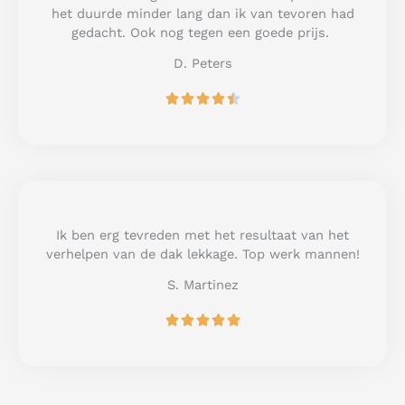
o
het duurde minder lang dan ik van tevoren had
f
gedacht. Ook nog tegen een goede prijs.
5
D. Peters
R





a
t
e
d
4
.
5
Ik ben erg tevreden met het resultaat van het
o
verhelpen van de dak lekkage. Top werk mannen!
u
S. Martinez
t
o
R





f
a
5
t
e
d