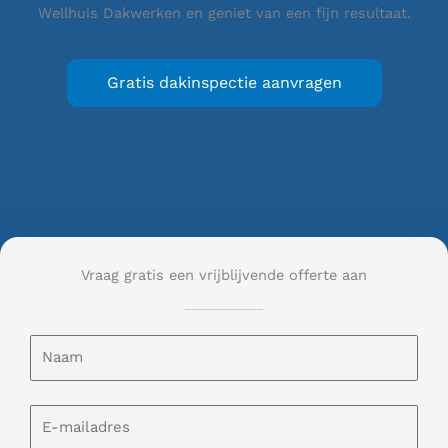
Wellhuis Dakwerken en geniet van een fijn resultaat.
Gratis dakinspectie aanvragen
Vraag gratis een vrijblijvende offerte aan
N
a
a
m
E
-