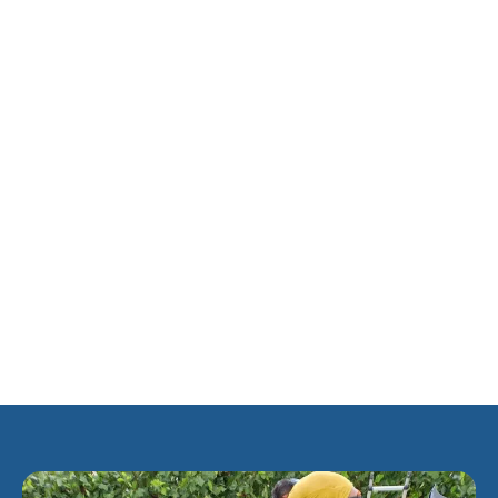
bij de Waalsdorperweg en kon er dus naar Scheveningen
gereden worden. Dat ging buslijn S doen. In 1939 werd lijn S
al weer opgeheven, wegens de mobilisatie. Tijdens de
oorlog werden uiteindelijk alle buslijnen opgeheven. Na de
oorlog keerden lijn R en T terug bij de wijk, en ging lijn L
tussen Scheveningen en Bezuidenhout rijden. In 1955 werd
dit buslijn 23, en die rijdt nog altijd langs de wijk. Maar pas
in 1965 ging de eerste buslijn, lijn 5, echt de wijk in, tot op
de Theo Mann Bouwmeesterlaan. Tot in 2005 bleef lijn 5 zo
rijden behalve sinds 1995 na 20.00 uur, ter compensatie
werd lijn 18 dan naar Duinzigt verlegd. In 2005 werd lijn 5
vervangen door lijn 22 en in 2018 door lijn 20.
Rond 1990 dook wederom het plan op voor weer een
tramlijn 17 (5e) in deze richting, maar het ging weer niet
door.