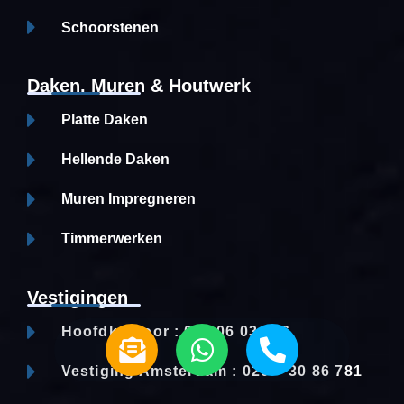
Schoorstenen
Daken, Muren & Houtwerk
Platte Daken
Hellende Daken
Muren Impregneren
Timmerwerken
Vestigingen
E
W
P
Hoofdkantoor : 085 06 03 246
n
h
h
Vestiging Amsterdam : 020 – 30 86 781
v
a
o