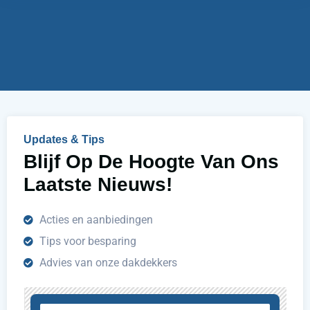
e
i
r
j
u
h
e
l
p
e
n
Updates & Tips
?
Blijf Op De Hoogte Van Ons
Laatste Nieuws!
Acties en aanbiedingen
Tips voor besparing
Advies van onze dakdekkers