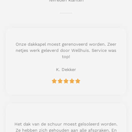
Tevreden klanten
Onze dakkapel moest gerenoveerd worden. Zeer
netjes werk geleverd door Wellhuis. Service was
top!
K. Dekker
R





a
t
e
d
5
o
u
Het dak van de schuur moest geïsoleerd worden.
t
Ze hebben zich gehouden aan alle afspraken. En