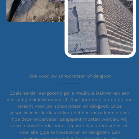
Ook voor uw schoorsteen of dakgoot
Zoals eerder aangekondigd is Wellhuis Dakwerken een
veelzijdig dakdekkersbedrijf. Daardoor kunt u ook bij ons
terecht voor uw schoorsteen en dakgoot. Onze
gespecialiseerde dakdekkers hebben extra kennis over
hoe deze onderdelen aangepakt moeten worden. Wij
voeren zowel onderhoud, reparaties als renovaties uit
voor alle type schoorstenen en dakgoten. Een
veelgevraagd verzoek is het installeren van