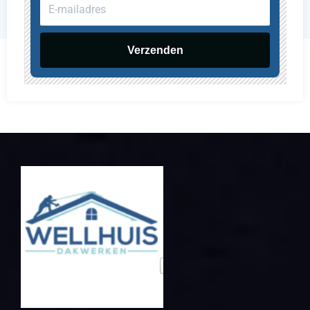
E-
mailadres
Verzenden