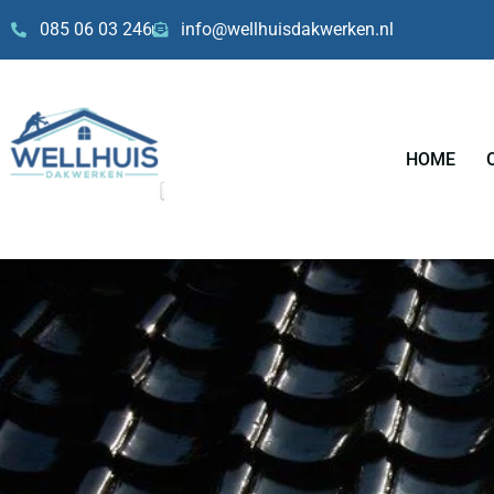
Skip
085 06 03 246
info@wellhuisdakwerken.nl
to
content
HOME