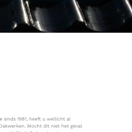
sinds 1981, heeft u wellicht al
akwerken. Mocht dit niet het geval