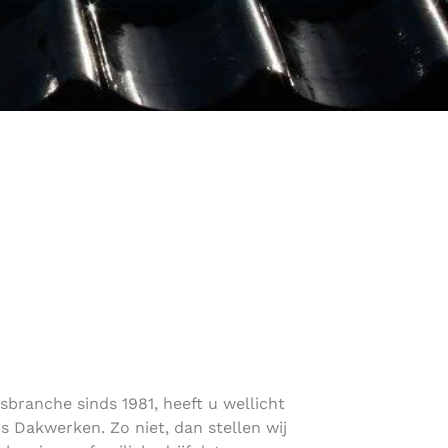
sbranche sinds 1981, heeft u wellicht
 Dakwerken. Zo niet, dan stellen wij