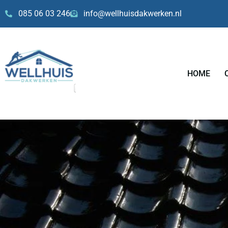
Skip
085 06 03 246
info@wellhuisdakwerken.nl
to
content
HOME