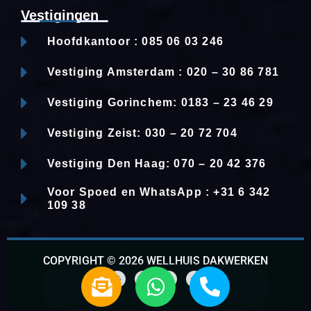
Vestigingen
Hoofdkantoor : 085 06 03 246
Vestiging Amsterdam : 020 – 30 86 781
Vestiging Gorinchem: 0183 – 23 46 29
Vestiging Zeist: 030 – 20 72 704
Vestiging Den Haag: 070 – 20 42 376
Voor Spoed en WhatsApp : +31 6 342
109 38
COPYRIGHT © 2026 WELLHUIS DAKWERKEN
E
W
P
n
h
h
G
F
L
W
o
a
i
h