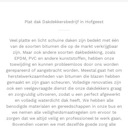
5
o
u
t
Plat dak Dakdekkersbedrijf in Hofgeest
o
f
5
Veel platte en licht schuine daken zijn bedekt met één
van de soorten bitumen die op de markt verkrijgbaar
zijn. Maar ook andere soorten dakbedekking, zoals
EPDM, PVC en andere kunststoffen, hebben onze
toewijding en kunnen probleemloos door ons worden
gerepareerd of aangebracht worden. Meestal gaat het om
herstelwerkzaamheden van bitumen die blazen hebben
gemaakt en zijn gaan scheuren. Volledige renovaties zijn
ook een veelgevraagde dienst die onze dakdekkers graag
en zorgvuldig uitvoeren, zodat u een perfect afgewerkt
en volledig waterdicht dak heeft. We hebben alle
benodigde materialen en gereedschappen in onze bus en
we nemen alle veiligheidsmaatregelen om ervoor te
zorgen dat we altijd veilig en professioneel te werk gaan.
Bovendien voeren we met dezelfde goede zorg alle