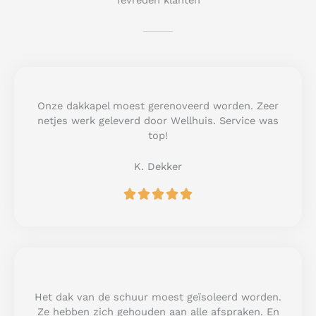
Tevreden klanten
Onze dakkapel moest gerenoveerd worden. Zeer
netjes werk geleverd door Wellhuis. Service was
top!
K. Dekker
R





a
t
e
d
5
o
u
Het dak van de schuur moest geïsoleerd worden.
t
Ze hebben zich gehouden aan alle afspraken. En