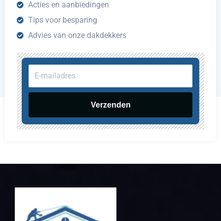
Acties en aanbiedingen
Tips voor besparing
Advies van onze dakdekkers
E-
mailadres
Verzenden