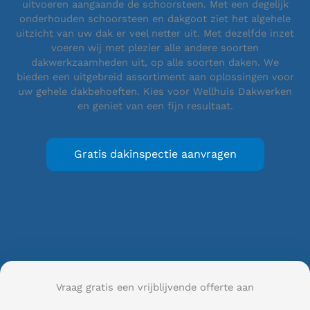
uitvoeren aangaande de schoorsteen. Met een degelijk
onderhouden schoorsteen en dakgoot ziet het algehele
uitzicht van uw dak er veel netter uit. Met dezelfde inzet
voeren wij met plezier alle andere soorten
dakwerkzaamheden uit, op alle soorten daken. We
bieden een uitgebreid assortiment aan oplossingen voor
uw gehele dakbehoeften. Kies voor Wellhuis Dakwerken
en geniet van een fijn resultaat.
Gratis dakinspectie aanvragen
Vraag gratis een vrijblijvende offerte aan