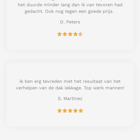
o
het duurde minder lang dan ik van tevoren had
f
gedacht. Ook nog tegen een goede prijs.
5
D. Peters
R





a
t
e
d
4
.
5
Ik ben erg tevreden met het resultaat van het
o
verhelpen van de dak lekkage. Top werk mannen!
u
S. Martinez
t
o
R





f
a
5
t
e
d