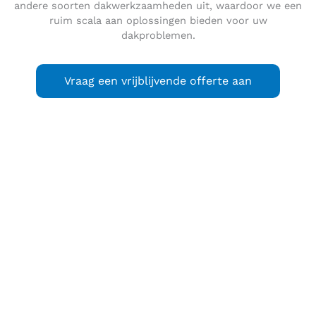
andere soorten dakwerkzaamheden uit, waardoor we een
ruim scala aan oplossingen bieden voor uw
dakproblemen.
Vraag een vrijblijvende offerte aan
Hofgeest
(ook:
de Hofgeest
) is een buurtschap in de
gemeente Velsen. Het is tevens de naam van een voormalig
agrarisch gebied dat door de uitbreiding van de
nieuwbouwwijk Velserbroek steeds kleiner wordt; het ligt
ingeklemd tussen de snelwegen A208 en A22. De
belangrijkste weg door de Hofgeest is de Hofgeesterweg,
waaraan voornamelijk boerderijen gevestigd zijn die net na
de Tweede Wereldoorlog zijn herbouwd, daar de originele
boerderijen voor de Velserlinie in deze oorlog waren
opgeblazen.
Er wonen momenteel ongeveer 130 mensen in Hofgeest en