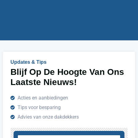
e
i
r
j
u
h
e
l
p
e
n
Updates & Tips
?
Blijf Op De Hoogte Van Ons
Laatste Nieuws!
Acties en aanbiedingen
Tips voor besparing
Advies van onze dakdekkers