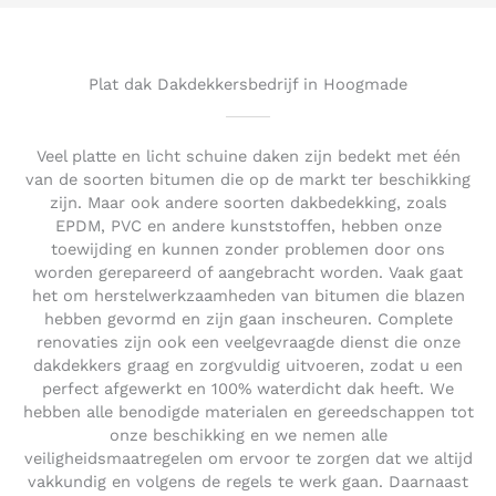
5
o
u
t
Plat dak Dakdekkersbedrijf in Hoogmade
o
f
5
Veel platte en licht schuine daken zijn bedekt met één
van de soorten bitumen die op de markt ter beschikking
zijn. Maar ook andere soorten dakbedekking, zoals
EPDM, PVC en andere kunststoffen, hebben onze
toewijding en kunnen zonder problemen door ons
worden gerepareerd of aangebracht worden. Vaak gaat
het om herstelwerkzaamheden van bitumen die blazen
hebben gevormd en zijn gaan inscheuren. Complete
renovaties zijn ook een veelgevraagde dienst die onze
dakdekkers graag en zorgvuldig uitvoeren, zodat u een
perfect afgewerkt en 100% waterdicht dak heeft. We
hebben alle benodigde materialen en gereedschappen tot
onze beschikking en we nemen alle
veiligheidsmaatregelen om ervoor te zorgen dat we altijd
vakkundig en volgens de regels te werk gaan. Daarnaast