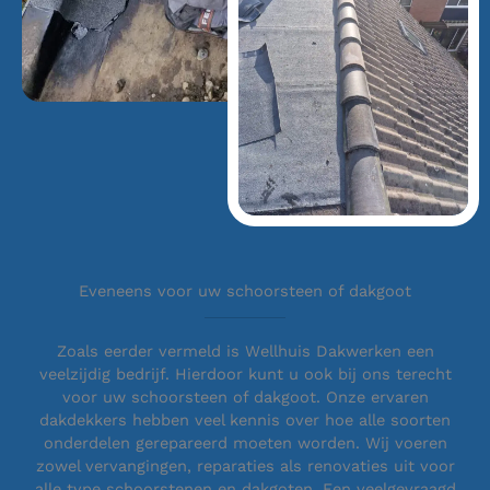
Eveneens voor uw schoorsteen of dakgoot
Zoals eerder vermeld is Wellhuis Dakwerken een
veelzijdig bedrijf. Hierdoor kunt u ook bij ons terecht
voor uw schoorsteen of dakgoot. Onze ervaren
dakdekkers hebben veel kennis over hoe alle soorten
onderdelen gerepareerd moeten worden. Wij voeren
zowel vervangingen, reparaties als renovaties uit voor
alle type schoorstenen en dakgoten. Een veelgevraagd