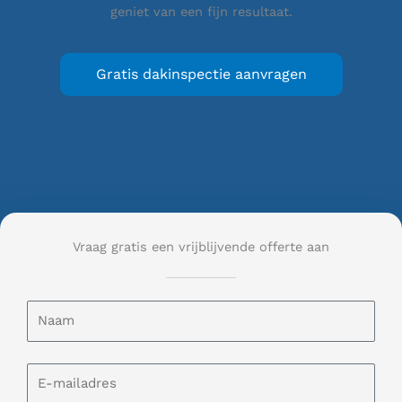
geniet van een fijn resultaat.
Gratis dakinspectie aanvragen
Vraag gratis een vrijblijvende offerte aan
N
a
a
m
E
-