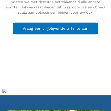
voeren we met dezelfde betrokkenheid alle andere
soorten dakwerkzaamheden uit, waardoor we een breed
scala aan oplossingen bieden voor uw dak.
Vraag een vrijblijvende offerte aan
Hoogmade
is een dorp in de Nederlandse gemeente Kaag
en Braassem, provincie Zuid-Holland, met ongeveer 1700
inwoners (2019). Het dorp ligt ten oosten van Leiden en ten
noordwesten van Alphen aan den Rijn, aan het riviertje de
Does. Ten oosten van Hoogmade ligt de Wijde Aa.