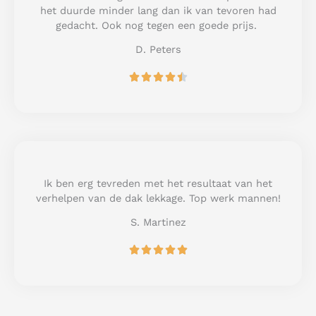
o
het duurde minder lang dan ik van tevoren had
f
gedacht. Ook nog tegen een goede prijs.
5
D. Peters
R





a
t
e
d
4
.
5
Ik ben erg tevreden met het resultaat van het
o
verhelpen van de dak lekkage. Top werk mannen!
u
S. Martinez
t
o
R





f
a
5
t
e
d