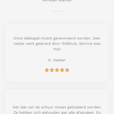
Tevreden klanten
Onze dakkapel moest gerenoveerd worden. Zeer
netjes werk geleverd door Wellhuis. Service was
top!
K. Dekker
R





a
t
e
d
5
o
u
Het dak van de schuur moest geïsoleerd worden.
t
Ze hebben zich gehouden aan alle afspraken. En