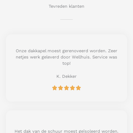
Tevreden klanten
Onze dakkapel moest gerenoveerd worden. Zeer
netjes werk geleverd door Wellhuis. Service was
top!
K. Dekker
R





a
t
e
d
5
o
u
Het dak van de schuur moest geïsoleerd worden.