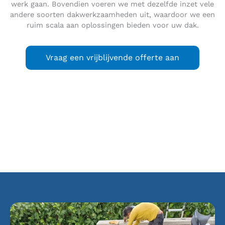
werk gaan. Bovendien voeren we met dezelfde inzet vele
andere soorten dakwerkzaamheden uit, waardoor we een
ruim scala aan oplossingen bieden voor uw dak.
Vraag een vrijblijvende offerte aan
Hoogwoud
is een plaats die behoort tot de West-Friese
gemeente Opmeer in de provincie Noord-Holland. De plaats
heeft 3.945 inwoners (1 januari 2021). Hoogwoud ligt tussen
Hoorn en Alkmaar.