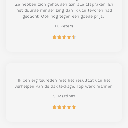
t
Ze hebben zich gehouden aan alle afspraken. En
o
het duurde minder lang dan ik van tevoren had
f
gedacht. Ook nog tegen een goede prijs.
5
D. Peters
R





a
t
e
d
4
.
5
Ik ben erg tevreden met het resultaat van het
o
verhelpen van de dak lekkage. Top werk mannen!
u
S. Martinez
t
o
R





f
a
5
t
e