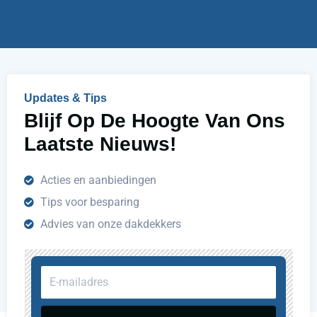
h
e
l
p
e
n
Updates & Tips
?
Blijf Op De Hoogte Van Ons
Laatste Nieuws!
Acties en aanbiedingen
Tips voor besparing
Advies van onze dakdekkers
E-
mailadres