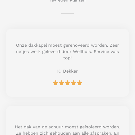
Tevreden klanten
Onze dakkapel moest gerenoveerd worden. Zeer
netjes werk geleverd door Wellhuis. Service was
top!
K. Dekker
R





a
t
e
d
5
o
u
Het dak van de schuur moest geïsoleerd worden.
t
Ze hebben zich gehouden aan alle afspraken. En