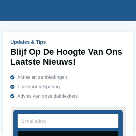
h
e
l
p
e
n
Updates & Tips
?
Blijf Op De Hoogte Van Ons
Laatste Nieuws!
Acties en aanbiedingen
Tips voor besparing
Advies van onze dakdekkers
E-
mailadres