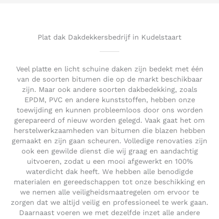
5
o
u
t
Plat dak Dakdekkersbedrijf in Kudelstaart
o
f
5
Veel platte en licht schuine daken zijn bedekt met één
van de soorten bitumen die op de markt beschikbaar
zijn. Maar ook andere soorten dakbedekking, zoals
EPDM, PVC en andere kunststoffen, hebben onze
toewijding en kunnen probleemloos door ons worden
gerepareerd of nieuw worden gelegd. Vaak gaat het om
herstelwerkzaamheden van bitumen die blazen hebben
gemaakt en zijn gaan scheuren. Volledige renovaties zijn
ook een gewilde dienst die wij graag en aandachtig
uitvoeren, zodat u een mooi afgewerkt en 100%
waterdicht dak heeft. We hebben alle benodigde
materialen en gereedschappen tot onze beschikking en
we nemen alle veiligheidsmaatregelen om ervoor te
zorgen dat we altijd veilig en professioneel te werk gaan.
Daarnaast voeren we met dezelfde inzet alle andere