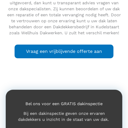
uitgevoerd, dan kunt u transparant advies vragen van
onze dakspecialisten. Zij kunnen beoordelen of uw dak
een reparatie of een totale vervanging nodig heeft. Door
te vertrouwen op onze ervaring kunt u uw dak laten
behandelen door een Dakdekkersbedrijf in Kudelstaart
zoals Wellhuis Dakwerken. U zult het verschil merken!
Vraag een vrijblijvende offerte aan
Bel ons voor een GRATIS dakinspectie
Bij een dakinspectie geven onze ervaren
dakdekkers u inzicht in de staat van uw dak.