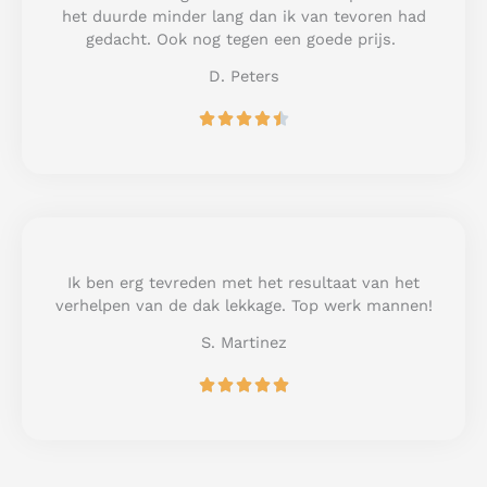
o
het duurde minder lang dan ik van tevoren had
f
gedacht. Ook nog tegen een goede prijs.
5
D. Peters
R





a
t
e
d
4
.
5
Ik ben erg tevreden met het resultaat van het
o
verhelpen van de dak lekkage. Top werk mannen!
u
S. Martinez
t
o
R





f
a
5
t
e
d