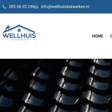
Skip
085 06 03 246
info@wellhuisdakwerken.nl
to
content
HOME