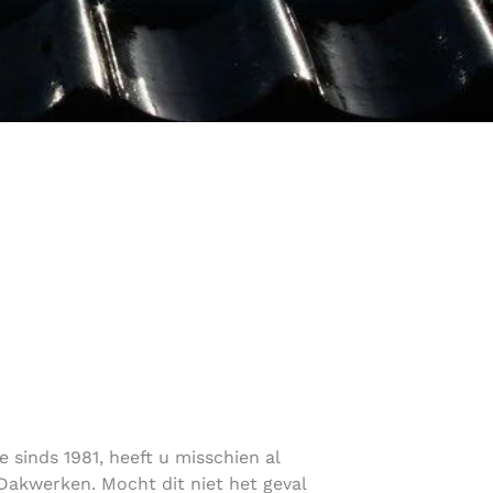
 sinds 1981, heeft u misschien al
akwerken. Mocht dit niet het geval