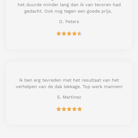
o
het duurde minder lang dan ik van tevoren had
f
gedacht. Ook nog tegen een goede prijs.
5
D. Peters
R





a
t
e
d
4
.
5
Ik ben erg tevreden met het resultaat van het
o
verhelpen van de dak lekkage. Top werk mannen!
u
S. Martinez
t
o
R





f
a
5
t
e
d