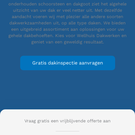
onderhouden schoorsteen en dakgoot ziet het algehele
uitzicht van uw dak er veel netter uit. Met dezelfde
aandacht voeren wij met plezier alle andere soorten
dakwerkzaamheden uit, op alle type daken. We bieden
een uitgebreid assortiment aan oplossingen voor uw
gehele dakbehoeften. Kies voor Wellhuis Dakwerken en
geniet van een geweldig resultaat.
Gratis dakinspectie aanvragen
Vraag gratis een vrijblijvende offerte aan