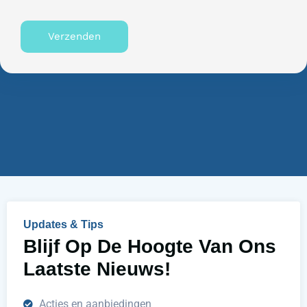
i
u
s
n
Verzenden
n
n
u
e
m
n
m
w
e
i
r
j
u
h
e
l
p
e
n
Updates & Tips
?
Blijf Op De Hoogte Van Ons
Laatste Nieuws!
Acties en aanbiedingen