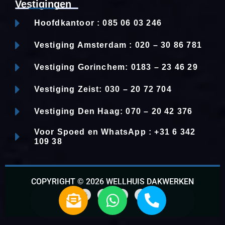
Vestigingen
Hoofdkantoor : 085 06 03 246
Vestiging Amsterdam : 020 – 30 86 781
Vestiging Gorinchem: 0183 – 23 46 29
Vestiging Zeist: 030 – 20 72 704
Vestiging Den Haag: 070 – 20 42 376
Voor Spoed en WhatsApp : +31 6 342
109 38
COPYRIGHT © 2026 WELLHUIS DAKWERKEN
E
W
P
n
h
h
G
F
L
W
o
a
i
h
v
a
o
o
c
n
a
g
e
k
t