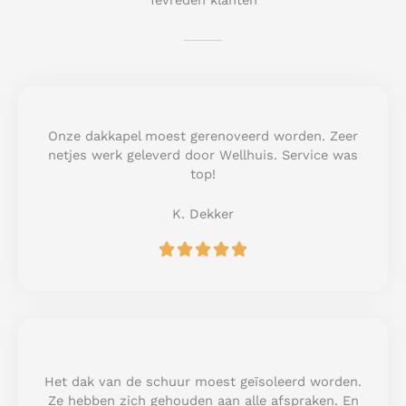
Tevreden klanten
Onze dakkapel moest gerenoveerd worden. Zeer
netjes werk geleverd door Wellhuis. Service was
top!
K. Dekker
R





a
t
e
d
5
o
u
Het dak van de schuur moest geïsoleerd worden.
t
Ze hebben zich gehouden aan alle afspraken. En