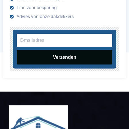
Tips voor besparing
Advies van onze dakdekkers
E-
mailadres
Verzenden