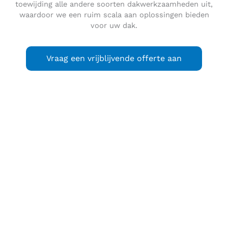
toewijding alle andere soorten dakwerkzaamheden uit,
waardoor we een ruim scala aan oplossingen bieden
voor uw dak.
Vraag een vrijblijvende offerte aan
Lutjebroek
is een dorp in de gemeente Stede Broec, in de
regio West-Friesland, in de provincie Noord-Holland.
Lutjebroek is een landelijk bekende naam als metafoor voor
een gehucht in de polder en als een algemene omschrijving
van een kleine plaats zonder enig belang. Hierdoor denken
ook veel mensen dat de plaats niet echt bestaat of een
oude, verdwenen plaats is. Toch wonen er iets meer dan
2200 mensen in Lutjebroek. Broek, broekland of broekbos
is een aanduiding voor een bos in een natte omgeving en
‘lutje’ betekent ‘klein’ in het Gronings / Fries / Drents /
Westfries.