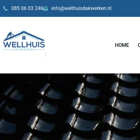
Skip
085 06 03 246
info@wellhuisdakwerken.nl
to
content
HOME