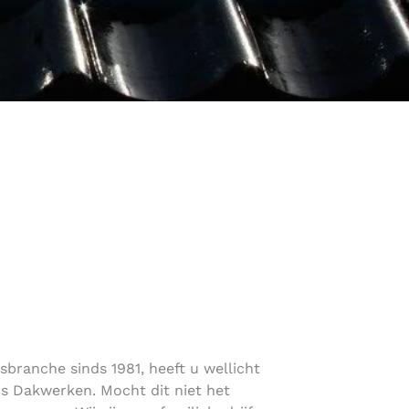
sbranche sinds 1981, heeft u wellicht
s Dakwerken. Mocht dit niet het