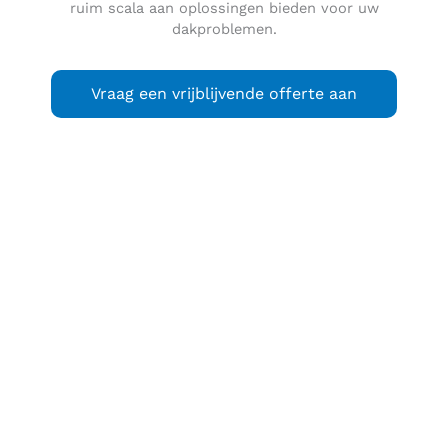
ruim scala aan oplossingen bieden voor uw
dakproblemen.
Vraag een vrijblijvende offerte aan
Mijdrecht
is de grootste plaats en de hoofdplaats van de
gemeente De Ronde Venen in de Nederlandse provincie
Utrecht. Het dorp ligt iets ten zuiden van de provinciale
weg 201, ongeveer halverwege Uithoorn en Vinkeveen.
Mijdrecht ligt tegen het dorp Wilnis aan en heeft 15.935
inwoners (2021).
Tot 1989 was Mijdrecht een zelfstandige gemeente. In dat
jaar werd samen met Vinkeveen en Waverveen en Wilnis de
nieuwe gemeente De Ronde Venen gevormd. Op 1 januari
2011 werd gefuseerd met Abcoude. Het gemeentehuis
bevindt zich in Mijdrecht.