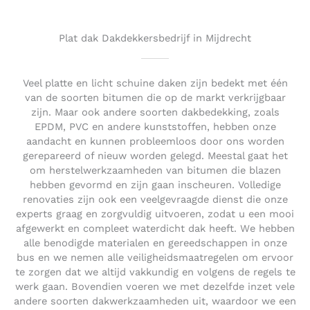
o
u
t
Plat dak Dakdekkersbedrijf in Mijdrecht
o
f
5
Veel platte en licht schuine daken zijn bedekt met één
van de soorten bitumen die op de markt verkrijgbaar
zijn. Maar ook andere soorten dakbedekking, zoals
EPDM, PVC en andere kunststoffen, hebben onze
aandacht en kunnen probleemloos door ons worden
gerepareerd of nieuw worden gelegd. Meestal gaat het
om herstelwerkzaamheden van bitumen die blazen
hebben gevormd en zijn gaan inscheuren. Volledige
renovaties zijn ook een veelgevraagde dienst die onze
experts graag en zorgvuldig uitvoeren, zodat u een mooi
afgewerkt en compleet waterdicht dak heeft. We hebben
alle benodigde materialen en gereedschappen in onze
bus en we nemen alle veiligheidsmaatregelen om ervoor
te zorgen dat we altijd vakkundig en volgens de regels te
werk gaan. Bovendien voeren we met dezelfde inzet vele
andere soorten dakwerkzaamheden uit, waardoor we een