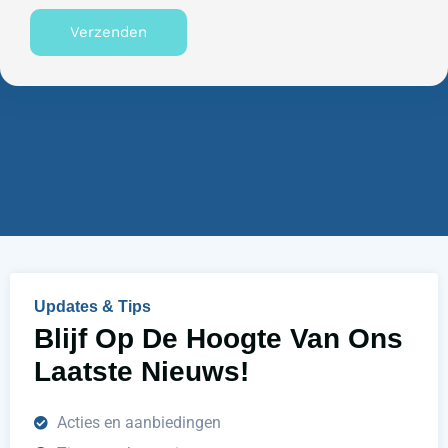
s
n
Verzenden
n
n
u
e
m
n
m
w
e
i
r
j
u
h
e
l
p
e
n
Updates & Tips
?
Blijf Op De Hoogte Van Ons
Laatste Nieuws!
Acties en aanbiedingen