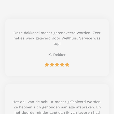
Onze dakkapel moest gerenoveerd worden. Zeer
netjes werk geleverd door Wellhuis. Service was
top!
K. Dekker
R





a
t
e
d
5
o
u
Het dak van de schuur moest geïsoleerd worden.
t
Ze hebben zich gehouden aan alle afspraken. En
o
het duurde minder lang dan ik van tevoren had