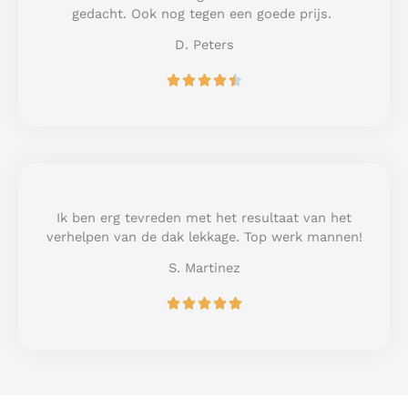
f
gedacht. Ook nog tegen een goede prijs.
5
D. Peters
R





a
t
e
d
4
.
5
Ik ben erg tevreden met het resultaat van het
o
verhelpen van de dak lekkage. Top werk mannen!
u
S. Martinez
t
o
R





f
a
5
t
e
d
5