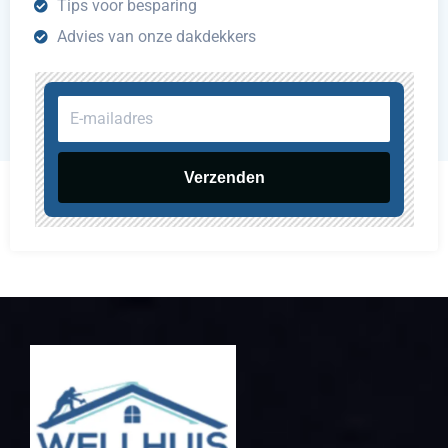
Tips voor besparing
Advies van onze dakdekkers
E-
mailadres
Verzenden