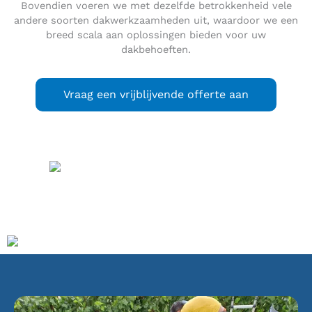
Bovendien voeren we met dezelfde betrokkenheid vele
andere soorten dakwerkzaamheden uit, waardoor we een
breed scala aan oplossingen bieden voor uw
dakbehoeften.
Vraag een vrijblijvende offerte aan
Muiden
(
) is een
uitspraak
(info / uitleg)
kleine vestingstad in de Nederlandse provincie Noord-
Holland, behorend tot de gemeente Gooise Meren.