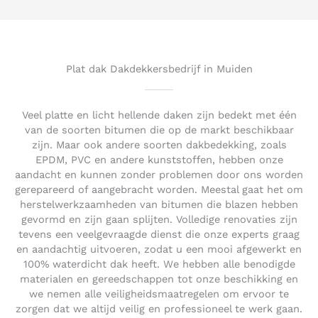
d
5
o
u
t
Plat dak Dakdekkersbedrijf in Muiden
o
f
5
Veel platte en licht hellende daken zijn bedekt met één
van de soorten bitumen die op de markt beschikbaar
zijn. Maar ook andere soorten dakbedekking, zoals
EPDM, PVC en andere kunststoffen, hebben onze
aandacht en kunnen zonder problemen door ons worden
gerepareerd of aangebracht worden. Meestal gaat het om
herstelwerkzaamheden van bitumen die blazen hebben
gevormd en zijn gaan splijten. Volledige renovaties zijn
tevens een veelgevraagde dienst die onze experts graag
en aandachtig uitvoeren, zodat u een mooi afgewerkt en
100% waterdicht dak heeft. We hebben alle benodigde
materialen en gereedschappen tot onze beschikking en
we nemen alle veiligheidsmaatregelen om ervoor te
zorgen dat we altijd veilig en professioneel te werk gaan.