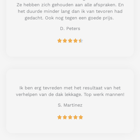
t
Ze hebben zich gehouden aan alle afspraken. En
o
het duurde minder lang dan ik van tevoren had
f
gedacht. Ook nog tegen een goede prijs.
5
D. Peters
R





a
t
e
d
4
.
5
Ik ben erg tevreden met het resultaat van het
o
verhelpen van de dak lekkage. Top werk mannen!
u
S. Martinez
t
o
R





f
a
5
t
e