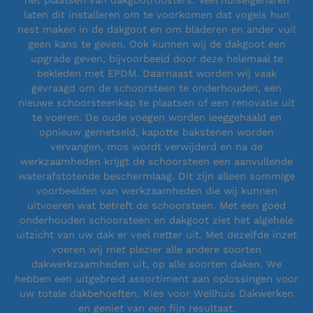
het plaatsen van dakgootroosters. Veel huiseigenaren
laten dit installeren om te voorkomen dat vogels hun
nest maken in de dakgoot en om bladeren en ander vuil
geen kans te geven. Ook kunnen wij de dakgoot een
upgrade geven, bijvoorbeeld door deze helemaal te
bekleden met EPDM. Daarnaast worden wij vaak
gevraagd om de schoorsteen te onderhouden, een
nieuwe schoorsteenkap te plaatsen of een renovatie uit
te voeren. De oude voegen worden leeggehaald en
opnieuw gemetseld, kapotte bakstenen worden
vervangen, mos wordt verwijderd en na de
werkzaamheden krijgt de schoorsteen een aanvullende
waterafstotende beschermlaag. Dit zijn alleen sommige
voorbeelden van werkzaamheden die wij kunnen
uitvoeren wat betreft de schoorsteen. Met een goed
onderhouden schoorsteen en dakgoot ziet het algehele
uitzicht van uw dak er veel netter uit. Met dezelfde inzet
voeren wij met plezier alle andere soorten
dakwerkzaamheden uit, op alle soorten daken. We
hebben een uitgebreid assortiment aan oplossingen voor
uw totale dakbehoeften. Kies voor Wellhuis Dakwerken
en geniet van een fijn resultaat.