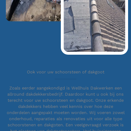
Ook voor uw schoorsteen of dakgoot
Zoals eerder aangekondigd is Wellhuis Dakwerken een
allround dakdekkersbedrijf. Daardoor kunt u ook bij ons
terecht voor uw schoorsteen en dakgoot. Onze erkende
dakdekkers hebben veel kennis over hoe deze
onderdelen aangepakt moeten worden. Wij voeren zowel
onderhoud, reparaties als renovaties uit voor alle type
schoorstenen en dakgoten. Een veelgevraagd verzoek is