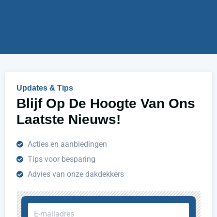
i
r
j
u
h
e
l
p
e
n
Updates & Tips
?
Blijf Op De Hoogte Van Ons
Laatste Nieuws!
Acties en aanbiedingen
Tips voor besparing
Advies van onze dakdekkers
E-