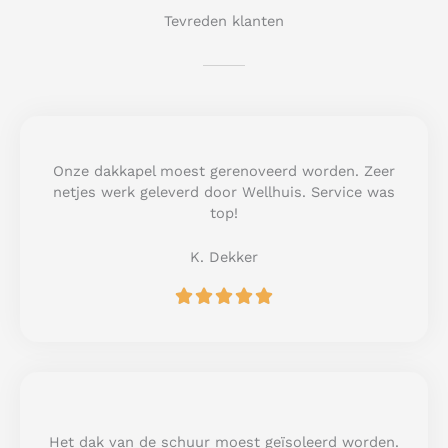
Tevreden klanten
Onze dakkapel moest gerenoveerd worden. Zeer
netjes werk geleverd door Wellhuis. Service was
top!
K. Dekker
R





a
t
e
d
5
o
u
Het dak van de schuur moest geïsoleerd worden.