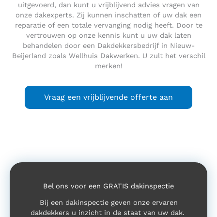
uitgevoerd, dan kunt u vrijblijvend advies vragen van
onze dakexperts. Zij kunnen inschatten of uw dak een
reparatie of een totale vervanging nodig heeft. Door te
vertrouwen op onze kennis kunt u uw dak laten
behandelen door een Dakdekkersbedrijf in Nieuw-
Beijerland zoals Wellhuis Dakwerken. U zult het verschil
merken!
Vraag een vrijblijvende offerte aan
Bel ons voor een GRATIS dakinspectie
Bij een dakinspectie geven onze ervaren
dakdekkers u inzicht in de staat van uw dak.