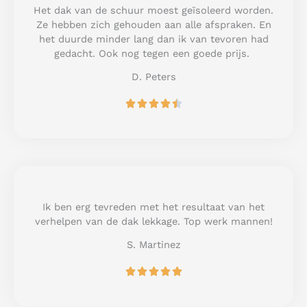
u
Het dak van de schuur moest geïsoleerd worden.
t
Ze hebben zich gehouden aan alle afspraken. En
o
het duurde minder lang dan ik van tevoren had
f
gedacht. Ook nog tegen een goede prijs.
5
D. Peters
R





a
t
e
d
4
.
5
Ik ben erg tevreden met het resultaat van het
o
verhelpen van de dak lekkage. Top werk mannen!
u
S. Martinez
t
o
R





f
a
5
t