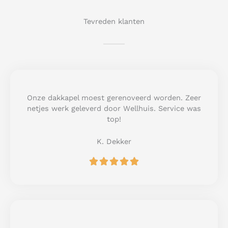
Tevreden klanten
Onze dakkapel moest gerenoveerd worden. Zeer
netjes werk geleverd door Wellhuis. Service was
top!
K. Dekker
R





a
t
e
d
5
o