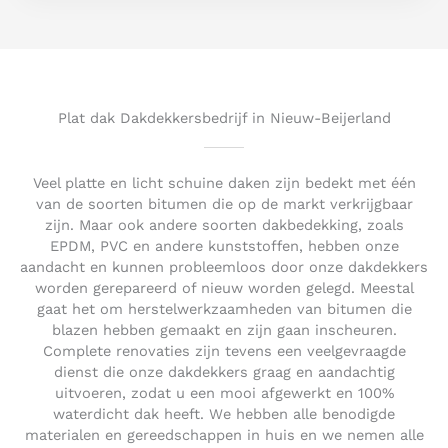
e
d
5
o
u
t
Plat dak Dakdekkersbedrijf in Nieuw-Beijerland
o
f
5
Veel platte en licht schuine daken zijn bedekt met één
van de soorten bitumen die op de markt verkrijgbaar
zijn. Maar ook andere soorten dakbedekking, zoals
EPDM, PVC en andere kunststoffen, hebben onze
aandacht en kunnen probleemloos door onze dakdekkers
worden gerepareerd of nieuw worden gelegd. Meestal
gaat het om herstelwerkzaamheden van bitumen die
blazen hebben gemaakt en zijn gaan inscheuren.
Complete renovaties zijn tevens een veelgevraagde
dienst die onze dakdekkers graag en aandachtig
uitvoeren, zodat u een mooi afgewerkt en 100%
waterdicht dak heeft. We hebben alle benodigde
materialen en gereedschappen in huis en we nemen alle