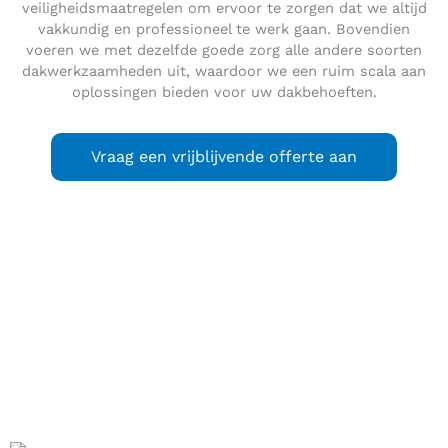
veiligheidsmaatregelen om ervoor te zorgen dat we altijd
vakkundig en professioneel te werk gaan. Bovendien
voeren we met dezelfde goede zorg alle andere soorten
dakwerkzaamheden uit, waardoor we een ruim scala aan
oplossingen bieden voor uw dakbehoeften.
Vraag een vrijblijvende offerte aan
Nieuw-Beijerland
is een dorp in het westen van de
Hoeksche Waard (Zuid-Holland) met ongeveer 4.195
inwoners (2021).
Het dorp is gelegen aan het Spui, een getijrivier. Het water
in de omgeving van Nieuw-Beijerland is nog aan de invloed
van de getijden onderhevig. Er is een veerpontverbinding
met Hekelingen bij Spijkenisse.