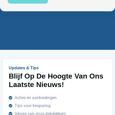
u
e
m
n
m
w
e
i
r
j
u
h
e
l
p
e
n
Updates & Tips
?
Blijf Op De Hoogte Van Ons
Laatste Nieuws!
Acties en aanbiedingen
Tips voor besparing
Advies van onze dakdekkers