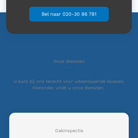
Bel naar 020-30 86 781
Onze diensten
U kunt bij ons terecht voor uiteenlopende klussen.
Hieronder vindt u onze diensten.
Dakinspectie