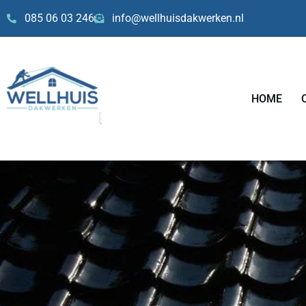
Skip
085 06 03 246
info@wellhuisdakwerken.nl
to
content
HOME