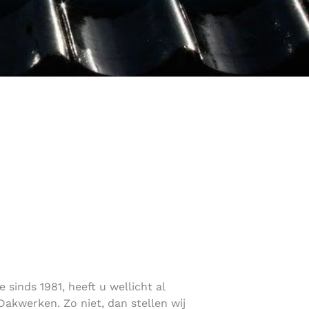
sinds 1981, heeft u wellicht al
akwerken. Zo niet, dan stellen wij