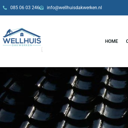
Skip
085 06 03 246
info@wellhuisdakwerken.nl
to
content
HOME