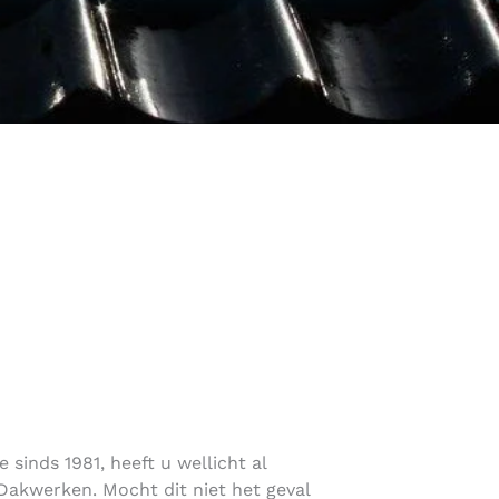
sinds 1981, heeft u wellicht al
akwerken. Mocht dit niet het geval