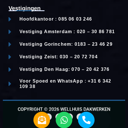
Vestigingen
Hoofdkantoor : 085 06 03 246
Vestiging Amsterdam : 020 – 30 86 781
Vestiging Gorinchem: 0183 – 23 46 29
Vestiging Zeist: 030 – 20 72 704
Vestiging Den Haag: 070 – 20 42 376
Voor Spoed en WhatsApp : +31 6 342
109 38
COPYRIGHT © 2026 WELLHUIS DAKWERKEN
E
W
P
n
h
h
G
F
L
W
o
a
i
h