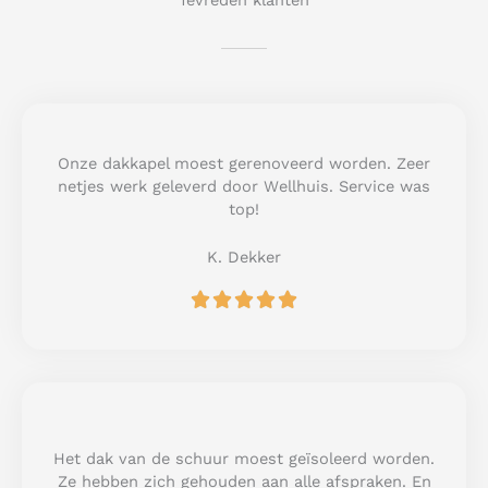
Tevreden klanten
Onze dakkapel moest gerenoveerd worden. Zeer
netjes werk geleverd door Wellhuis. Service was
top!
K. Dekker
R





a
t
e
d
5
o
u
Het dak van de schuur moest geïsoleerd worden.
t
Ze hebben zich gehouden aan alle afspraken. En