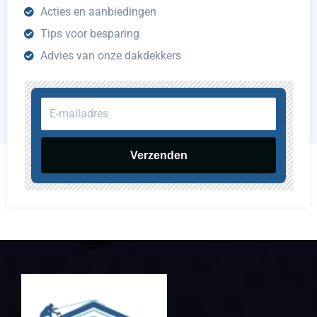
Acties en aanbiedingen
Tips voor besparing
Advies van onze dakdekkers
E-
mailadres
Verzenden