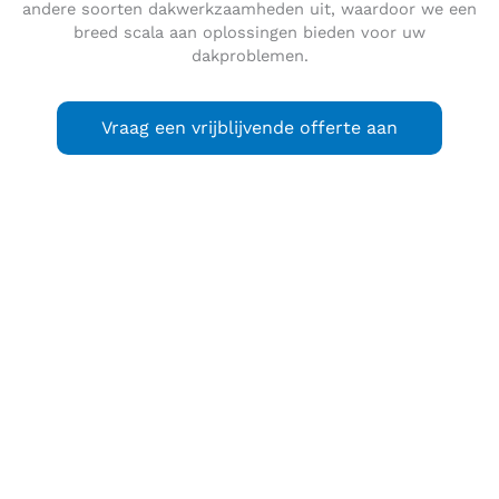
andere soorten dakwerkzaamheden uit, waardoor we een
breed scala aan oplossingen bieden voor uw
dakproblemen.
Vraag een vrijblijvende offerte aan
Odijk
(Utrechts
Ojik
) is een plaats in de Nederlandse
provincie Utrecht en onderdeel van de gemeente Bunnik.
Odijk was tot 1964 een zelfstandige gemeente.
Odijk heeft 5.720 inwoners (2021) en was onder andere
bekend vanwege het museum voor de bijenteelt dat er
vroeger zat. De hervormde kerk in laat-gotische stijl dateert
uit het midden der 16e eeuw en is het bewaard gebleven
voormalige koor van een ooit veel grotere kerk. Odijk is een
groen dorp met veel wandelroutes langs de Kromme Rijn.
Er zijn onder andere een sporthal, een tennispark, een
natuurijsbaan, een voetbalclub genaamd SV Odijk, een