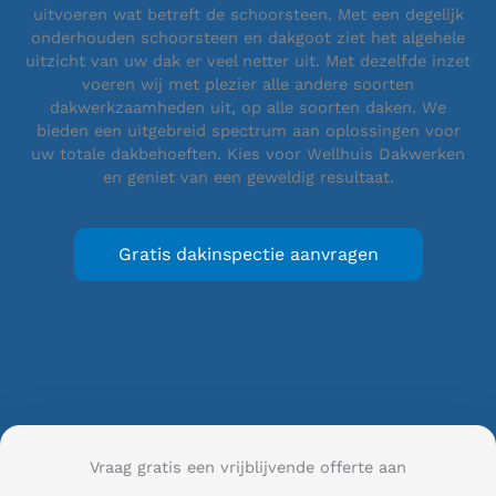
uitvoeren wat betreft de schoorsteen. Met een degelijk
onderhouden schoorsteen en dakgoot ziet het algehele
uitzicht van uw dak er veel netter uit. Met dezelfde inzet
voeren wij met plezier alle andere soorten
dakwerkzaamheden uit, op alle soorten daken. We
bieden een uitgebreid spectrum aan oplossingen voor
uw totale dakbehoeften. Kies voor Wellhuis Dakwerken
en geniet van een geweldig resultaat.
Gratis dakinspectie aanvragen
Vraag gratis een vrijblijvende offerte aan