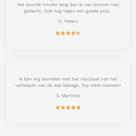
o
het duurde minder lang dan ik van tevoren had
f
gedacht. Ook nog tegen een goede prijs.
5
D. Peters
R





a
t
e
d
4
.
5
Ik ben erg tevreden met het resultaat van het
o
verhelpen van de dak lekkage. Top werk mannen!
u
S. Martinez
t
o
R





f
a
5
t
e
d