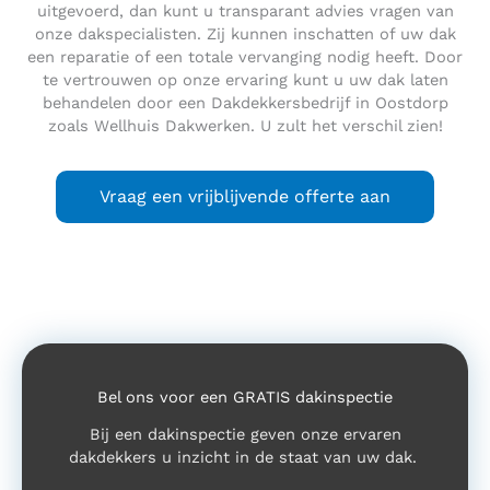
uitgevoerd, dan kunt u transparant advies vragen van
onze dakspecialisten. Zij kunnen inschatten of uw dak
een reparatie of een totale vervanging nodig heeft. Door
te vertrouwen op onze ervaring kunt u uw dak laten
behandelen door een Dakdekkersbedrijf in Oostdorp
zoals Wellhuis Dakwerken. U zult het verschil zien!
Vraag een vrijblijvende offerte aan
Bel ons voor een GRATIS dakinspectie
Bij een dakinspectie geven onze ervaren
dakdekkers u inzicht in de staat van uw dak.