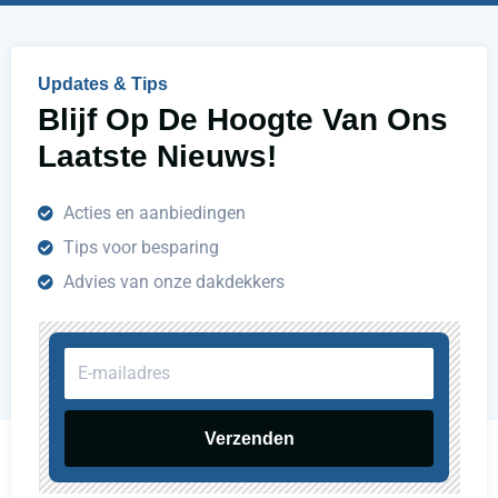
p
e
n
Updates & Tips
?
Blijf Op De Hoogte Van Ons
Laatste Nieuws!
Acties en aanbiedingen
Tips voor besparing
Advies van onze dakdekkers
E-
mailadres
Verzenden