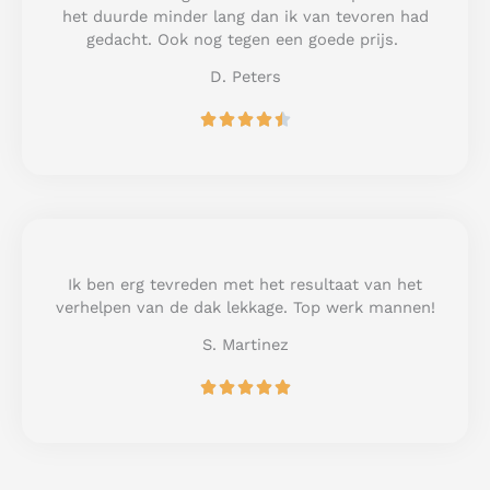
o
het duurde minder lang dan ik van tevoren had
f
gedacht. Ook nog tegen een goede prijs.
5
D. Peters
R





a
t
e
d
4
.
5
Ik ben erg tevreden met het resultaat van het
o
verhelpen van de dak lekkage. Top werk mannen!
u
S. Martinez
t
o
R





f
a
5
t
e
d