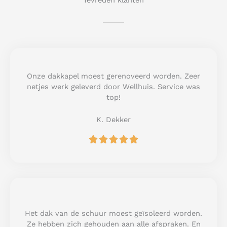
Tevreden klanten
Onze dakkapel moest gerenoveerd worden. Zeer
netjes werk geleverd door Wellhuis. Service was
top!
K. Dekker
R





a
t
e
d
5
o
u
Het dak van de schuur moest geïsoleerd worden.
t
Ze hebben zich gehouden aan alle afspraken. En