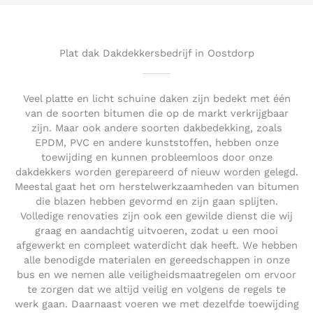
5
o
u
t
Plat dak Dakdekkersbedrijf in Oostdorp
o
f
5
Veel platte en licht schuine daken zijn bedekt met één
van de soorten bitumen die op de markt verkrijgbaar
zijn. Maar ook andere soorten dakbedekking, zoals
EPDM, PVC en andere kunststoffen, hebben onze
toewijding en kunnen probleemloos door onze
dakdekkers worden gerepareerd of nieuw worden gelegd.
Meestal gaat het om herstelwerkzaamheden van bitumen
die blazen hebben gevormd en zijn gaan splijten.
Volledige renovaties zijn ook een gewilde dienst die wij
graag en aandachtig uitvoeren, zodat u een mooi
afgewerkt en compleet waterdicht dak heeft. We hebben
alle benodigde materialen en gereedschappen in onze
bus en we nemen alle veiligheidsmaatregelen om ervoor
te zorgen dat we altijd veilig en volgens de regels te
werk gaan. Daarnaast voeren we met dezelfde toewijding