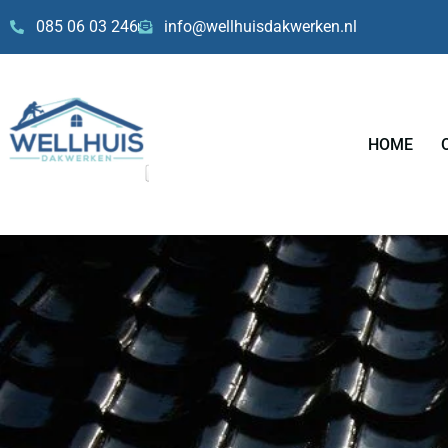
Skip
085 06 03 246
info@wellhuisdakwerken.nl
to
content
HOME