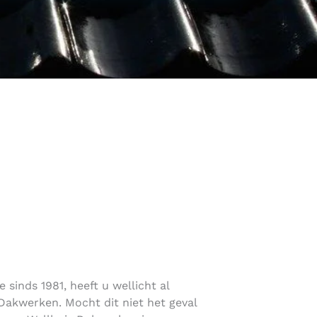
sinds 1981, heeft u wellicht al
akwerken. Mocht dit niet het geval