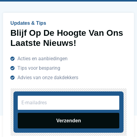
p
e
n
Updates & Tips
?
Blijf Op De Hoogte Van Ons
Laatste Nieuws!
Acties en aanbiedingen
Tips voor besparing
Advies van onze dakdekkers
E-
mailadres
Verzenden