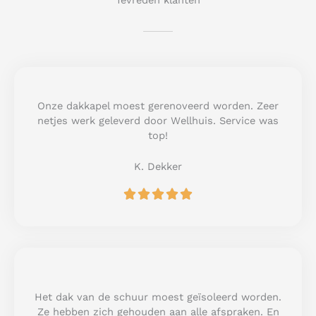
Tevreden klanten
Onze dakkapel moest gerenoveerd worden. Zeer
netjes werk geleverd door Wellhuis. Service was
top!
K. Dekker
R





a
t
e
d
5
o
u
Het dak van de schuur moest geïsoleerd worden.
t
Ze hebben zich gehouden aan alle afspraken. En