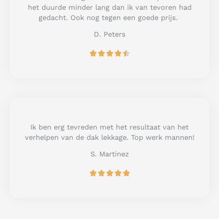
o
het duurde minder lang dan ik van tevoren had
f
gedacht. Ook nog tegen een goede prijs.
5
D. Peters
R





a
t
e
d
4
.
5
Ik ben erg tevreden met het resultaat van het
o
verhelpen van de dak lekkage. Top werk mannen!
u
S. Martinez
t
o
R





f
a
5
t
e
d