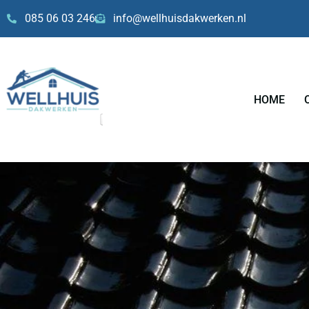
Skip
085 06 03 246
info@wellhuisdakwerken.nl
to
content
HOME