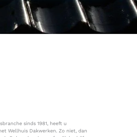
rsbranche sinds 1981, heeft u
et Wellhuis Dakwerken. Zo niet, dan