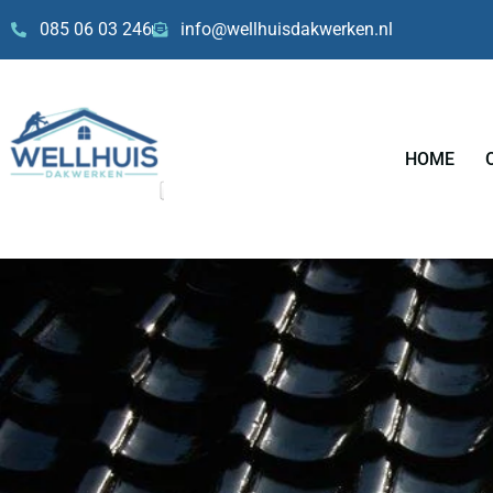
Skip
085 06 03 246
info@wellhuisdakwerken.nl
to
content
HOME