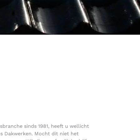
sbranche sinds 1981, heeft u wellicht
s Dakwerken. Mocht dit niet het