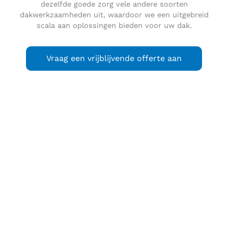
dezelfde goede zorg vele andere soorten
dakwerkzaamheden uit, waardoor we een uitgebreid
scala aan oplossingen bieden voor uw dak.
Vraag een vrijblijvende offerte aan
Papenveer
is een buurtschap in de gemeente Nieuwkoop in
de provincie Zuid-Holland in Nederland. In 2022 telde de
plaats 1140 inwoners.
De naam
Papenveer
is afkomstig van de katholieke
inwoners van het gebied die in de 19e eeuw
Papen
werden
genoemd. De plaats is van oudsher bekend als
vestigingsplaats voor groentetelers.
In de nabijheid van de plaats liggen de rivier de Aar en het
Aarkanaal. Dat laatste water werd vooral bevaren in de tijd
dat de schepen nog klein genoeg waren.
In het verleden liep er een stoomtreinverbinding naar