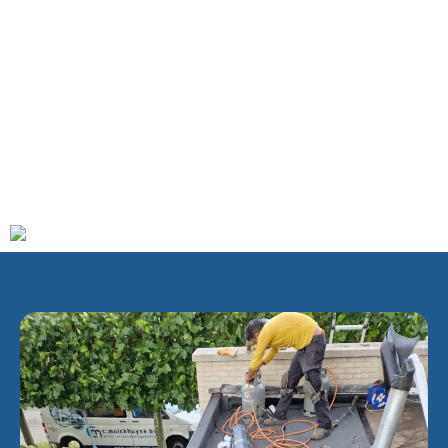
Papenveer vanaf het station Nieuwveen aan de spoorlijn
Uithoorn – Alphen aan den Rijn. In tegenstelling tot de
naam (station Ter Aar) lag het niet bij Ter Aar, maar bij de
groenteveiling te Papenveer. Het station werd geopend op 2
januari 1918 en gesloten op 1 januari 1936. Op het
spoorwegtracé werd een weg aangelegd. Het
stationsgebouw dateert van 1913. Het gebouw wijkt veel af
van de meeste stationsgebouwen van de HESM.
Tegenwoordig is het pand als woonhuis ingericht.