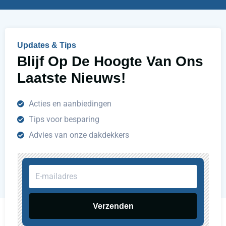
l
p
e
n
Updates & Tips
?
Blijf Op De Hoogte Van Ons
Laatste Nieuws!
Acties en aanbiedingen
Tips voor besparing
Advies van onze dakdekkers
E-
mailadres
Verzenden