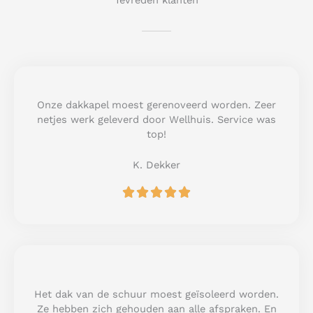
Tevreden klanten
Onze dakkapel moest gerenoveerd worden. Zeer
netjes werk geleverd door Wellhuis. Service was
top!
K. Dekker
R





a
t
e
d
5
o
u
Het dak van de schuur moest geïsoleerd worden.
t
Ze hebben zich gehouden aan alle afspraken. En