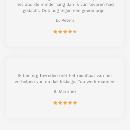
o
het duurde minder lang dan ik van tevoren had
f
gedacht. Ook nog tegen een goede prijs.
5
D. Peters
R





a
t
e
d
4
.
5
Ik ben erg tevreden met het resultaat van het
o
verhelpen van de dak lekkage. Top werk mannen!
u
S. Martinez
t
o
R





f
a
5
t
e
d