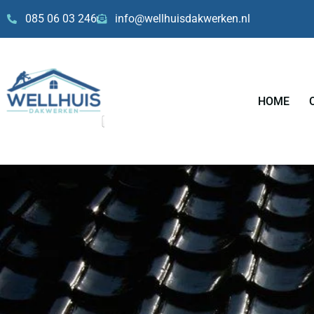
Skip
085 06 03 246
info@wellhuisdakwerken.nl
to
content
HOME