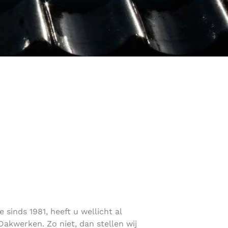
sinds 1981, heeft u wellicht al
akwerken. Zo niet, dan stellen wij