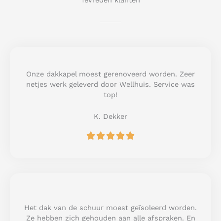
Tevreden klanten
Onze dakkapel moest gerenoveerd worden. Zeer
netjes werk geleverd door Wellhuis. Service was
top!
K. Dekker
R





a
t
e
d
5
o
u
Het dak van de schuur moest geïsoleerd worden.
t
Ze hebben zich gehouden aan alle afspraken. En