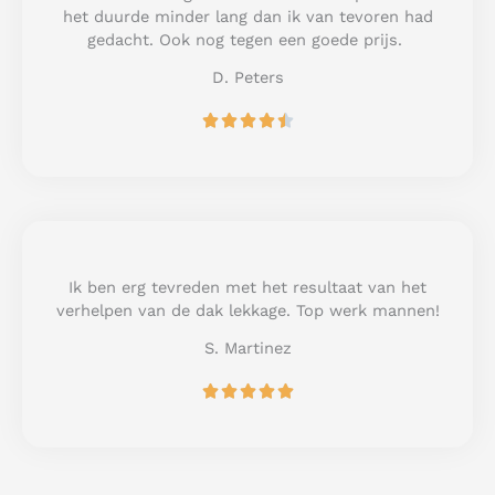
o
het duurde minder lang dan ik van tevoren had
f
gedacht. Ook nog tegen een goede prijs.
5
D. Peters
R





a
t
e
d
4
.
5
Ik ben erg tevreden met het resultaat van het
o
verhelpen van de dak lekkage. Top werk mannen!
u
S. Martinez
t
o
R





f
a
5
t
e
d