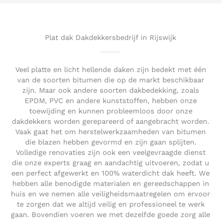
5
o
u
t
Plat dak Dakdekkersbedrijf in Rijswijk
o
f
5
Veel platte en licht hellende daken zijn bedekt met één
van de soorten bitumen die op de markt beschikbaar
zijn. Maar ook andere soorten dakbedekking, zoals
EPDM, PVC en andere kunststoffen, hebben onze
toewijding en kunnen probleemloos door onze
dakdekkers worden gerepareerd of aangebracht worden.
Vaak gaat het om herstelwerkzaamheden van bitumen
die blazen hebben gevormd en zijn gaan splijten.
Volledige renovaties zijn ook een veelgevraagde dienst
die onze experts graag en aandachtig uitvoeren, zodat u
een perfect afgewerkt en 100% waterdicht dak heeft. We
hebben alle benodigde materialen en gereedschappen in
huis en we nemen alle veiligheidsmaatregelen om ervoor
te zorgen dat we altijd veilig en professioneel te werk
gaan. Bovendien voeren we met dezelfde goede zorg alle