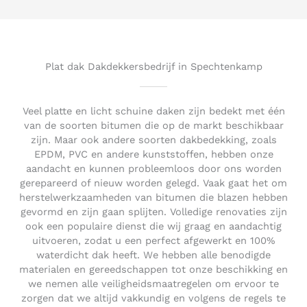
d
5
o
u
t
Plat dak Dakdekkersbedrijf in Spechtenkamp
o
f
5
Veel platte en licht schuine daken zijn bedekt met één
van de soorten bitumen die op de markt beschikbaar
zijn. Maar ook andere soorten dakbedekking, zoals
EPDM, PVC en andere kunststoffen, hebben onze
aandacht en kunnen probleemloos door ons worden
gerepareerd of nieuw worden gelegd. Vaak gaat het om
herstelwerkzaamheden van bitumen die blazen hebben
gevormd en zijn gaan splijten. Volledige renovaties zijn
ook een populaire dienst die wij graag en aandachtig
uitvoeren, zodat u een perfect afgewerkt en 100%
waterdicht dak heeft. We hebben alle benodigde
materialen en gereedschappen tot onze beschikking en
we nemen alle veiligheidsmaatregelen om ervoor te
zorgen dat we altijd vakkundig en volgens de regels te