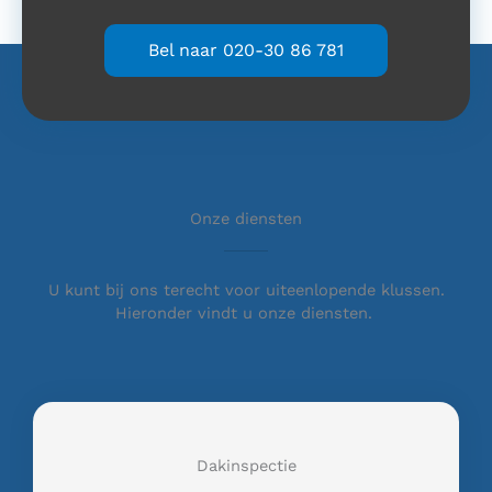
Bel naar 020-30 86 781
Onze diensten
U kunt bij ons terecht voor uiteenlopende klussen.
Hieronder vindt u onze diensten.
Dakinspectie