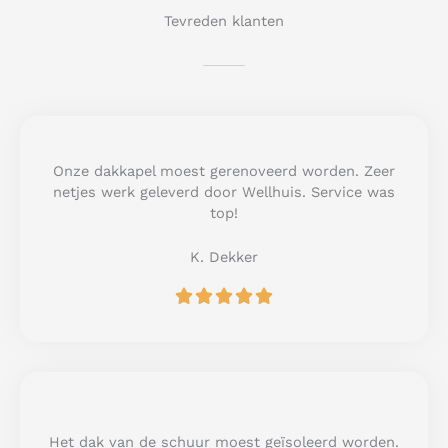
Tevreden klanten
Onze dakkapel moest gerenoveerd worden. Zeer
netjes werk geleverd door Wellhuis. Service was
top!
K. Dekker
R





a
t
e
d
5
o
u
Het dak van de schuur moest geïsoleerd worden.