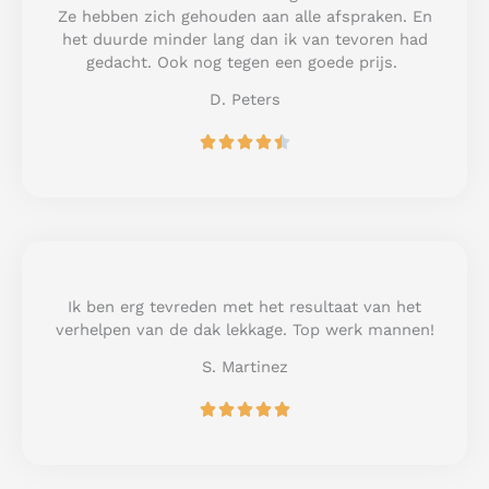
t
Ze hebben zich gehouden aan alle afspraken. En
o
het duurde minder lang dan ik van tevoren had
f
gedacht. Ook nog tegen een goede prijs.
5
D. Peters
R





a
t
e
d
4
.
5
Ik ben erg tevreden met het resultaat van het
o
verhelpen van de dak lekkage. Top werk mannen!
u
S. Martinez
t
o
R





f
a
5
t
e