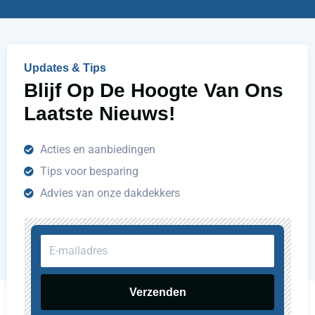
l
p
e
n
Updates & Tips
?
Blijf Op De Hoogte Van Ons
Laatste Nieuws!
Acties en aanbiedingen
Tips voor besparing
Advies van onze dakdekkers
E-
mailadres
Verzenden