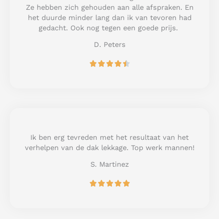
t
Ze hebben zich gehouden aan alle afspraken. En
o
het duurde minder lang dan ik van tevoren had
f
gedacht. Ook nog tegen een goede prijs.
5
D. Peters
R





a
t
e
d
4
.
5
Ik ben erg tevreden met het resultaat van het
o
verhelpen van de dak lekkage. Top werk mannen!
u
S. Martinez
t
o
R





f
a
5
t
e