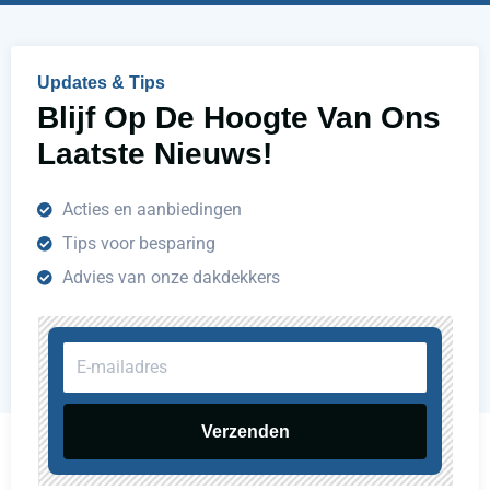
p
e
n
Updates & Tips
?
Blijf Op De Hoogte Van Ons
Laatste Nieuws!
Acties en aanbiedingen
Tips voor besparing
Advies van onze dakdekkers
E-
mailadres
Verzenden