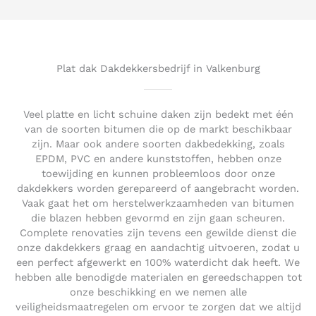
d
5
o
u
t
Plat dak Dakdekkersbedrijf in Valkenburg
o
f
5
Veel platte en licht schuine daken zijn bedekt met één
van de soorten bitumen die op de markt beschikbaar
zijn. Maar ook andere soorten dakbedekking, zoals
EPDM, PVC en andere kunststoffen, hebben onze
toewijding en kunnen probleemloos door onze
dakdekkers worden gerepareerd of aangebracht worden.
Vaak gaat het om herstelwerkzaamheden van bitumen
die blazen hebben gevormd en zijn gaan scheuren.
Complete renovaties zijn tevens een gewilde dienst die
onze dakdekkers graag en aandachtig uitvoeren, zodat u
een perfect afgewerkt en 100% waterdicht dak heeft. We
hebben alle benodigde materialen en gereedschappen tot
onze beschikking en we nemen alle
veiligheidsmaatregelen om ervoor te zorgen dat we altijd