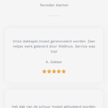
Tevreden klanten
Onze dakkapel moest gerenoveerd worden. Zeer
netjes werk geleverd door Wellhuis. Service was
top!
K. Dekker
R





a
t
e
d
5
o
u
Het dak van de schuur moest geïsoleerd worden.