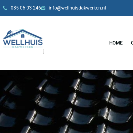
Skip
085 06 03 246
info@wellhuisdakwerken.nl
to
content
HOME