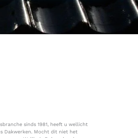
sbranche sinds 1981, heeft u wellicht
s Dakwerken. Mocht dit niet het