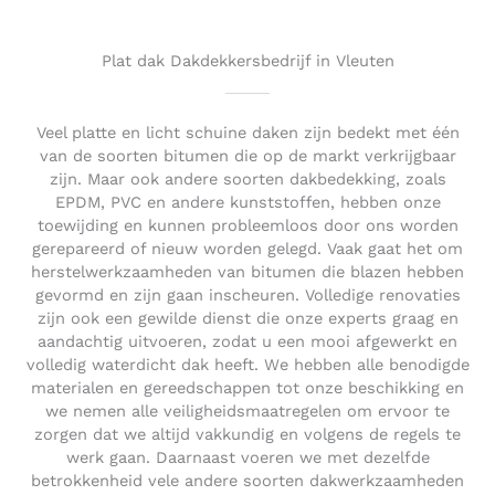
o
u
t
Plat dak Dakdekkersbedrijf in Vleuten
o
f
5
Veel platte en licht schuine daken zijn bedekt met één
van de soorten bitumen die op de markt verkrijgbaar
zijn. Maar ook andere soorten dakbedekking, zoals
EPDM, PVC en andere kunststoffen, hebben onze
toewijding en kunnen probleemloos door ons worden
gerepareerd of nieuw worden gelegd. Vaak gaat het om
herstelwerkzaamheden van bitumen die blazen hebben
gevormd en zijn gaan inscheuren. Volledige renovaties
zijn ook een gewilde dienst die onze experts graag en
aandachtig uitvoeren, zodat u een mooi afgewerkt en
volledig waterdicht dak heeft. We hebben alle benodigde
materialen en gereedschappen tot onze beschikking en
we nemen alle veiligheidsmaatregelen om ervoor te
zorgen dat we altijd vakkundig en volgens de regels te
werk gaan. Daarnaast voeren we met dezelfde
betrokkenheid vele andere soorten dakwerkzaamheden