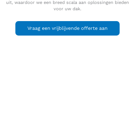
uit, waardoor we een breed scala aan oplossingen bieden
voor uw dak.
Vraag een vrijblijvende offerte aan
Vleuten
is een woonplaats in het westelijk deel van de
Nederlandse gemeente Utrecht.
Tot 2001 vormden de woonplaatsen Vleuten, De Meern en
Haarzuilens de gemeente Vleuten-De Meern. Deze
gemeente was ontstaan op 1 januari 1954 uit een fusie van
de vroegere gemeenten Vleuten, Haarzuilens, een deel van
Oudenrijn en het grootste deel van Veldhuizen. Op 1 januari
2001 werd Vleuten-De Meern bij de gemeente Utrecht
gevoegd. Op dat moment telde De Meern ongeveer 12.000,
Vleuten circa 8.000 en het kleine Haarzuilens om en nabij
500 inwoners. Sinds 2001 is er sprake van een wijk Vleuten-
De Meern met 50.502 inwoners op 1 januari 2021. Deze