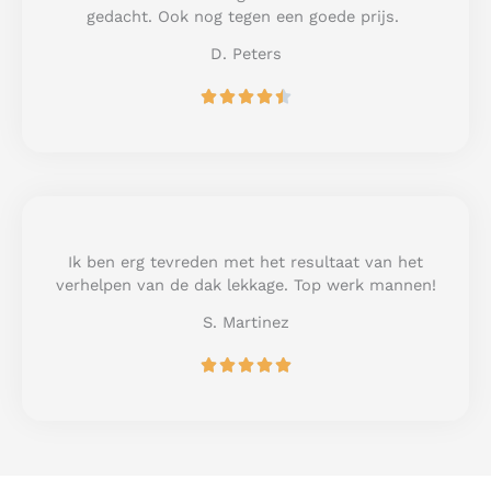
f
gedacht. Ook nog tegen een goede prijs.
5
D. Peters
R





a
t
e
d
4
.
5
Ik ben erg tevreden met het resultaat van het
o
verhelpen van de dak lekkage. Top werk mannen!
u
S. Martinez
t
o
R





f
a
5
t
e
d
5