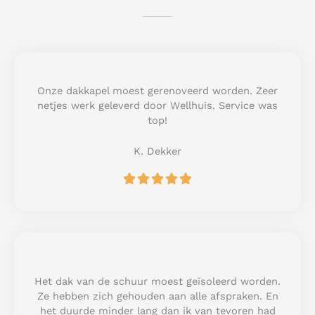
Onze dakkapel moest gerenoveerd worden. Zeer
netjes werk geleverd door Wellhuis. Service was
top!
K. Dekker
R





a
t
e
d
5
o
u
Het dak van de schuur moest geïsoleerd worden.
t
Ze hebben zich gehouden aan alle afspraken. En
o
het duurde minder lang dan ik van tevoren had