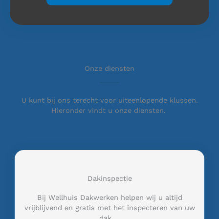
Onze diensten
U kunt bij ons terecht voor uiteenlopende klussen.
Hieronder vindt u onze diensten.
Dakinspectie
Bij Wellhuis Dakwerken helpen wij u altijd
vrijblijvend en gratis met het inspecteren van uw
dak …