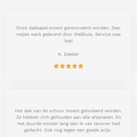
Onze dakkapel moest gerenoveerd worden. Zeer
netjes werk geleverd door Wellhuis. Service was
top!
K. Dekker
R





a
t
e
d
5
o
u
Het dak van de schuur moest geïsoleerd worden.
t
Ze hebben zich gehouden aan alle afspraken. En
o
het duurde minder lang dan ik van tevoren had
f
gedacht. Ook nog tegen een goede prijs.
5