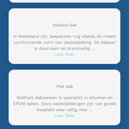
Hellend dak
In Nederland zijn dakpannen nog steeds de meest
voorkomende vorm van dakbedekking. De dakpan
is duurzaam en brandveilig …
Lees Meer
Plat dak
Wellhuis dakwerken is specialist in bitumen en
EPDM daken. Deze dakbedekkingen zijn van goede
kwaliteit waar veilig mee …
Lees Meer