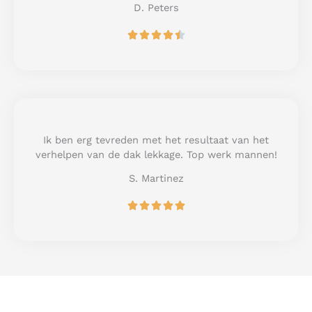
D. Peters
R





a
t
e
d
4
.
5
Ik ben erg tevreden met het resultaat van het
o
verhelpen van de dak lekkage. Top werk mannen!
u
S. Martinez
t
o
R





f
a
5
t
e
d
5
o
u