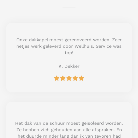
Onze dakkapel moest gerenoveerd worden. Zeer
netjes werk geleverd door Wellhuis. Service was
top!
K. Dekker
R





a
t
e
d
5
o
u
Het dak van de schuur moest geïsoleerd worden.
t
Ze hebben zich gehouden aan alle afspraken. En
o
het duurde minder lang dan ik van tevoren had