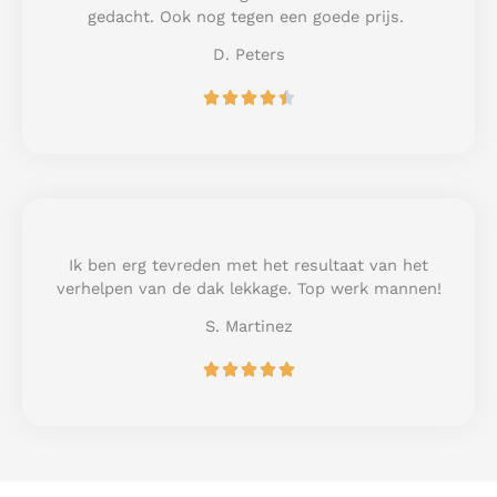
f
gedacht. Ook nog tegen een goede prijs.
5
D. Peters
R





a
t
e
d
4
.
5
Ik ben erg tevreden met het resultaat van het
o
verhelpen van de dak lekkage. Top werk mannen!
u
S. Martinez
t
o
R





f
a
5
t
e
d
5