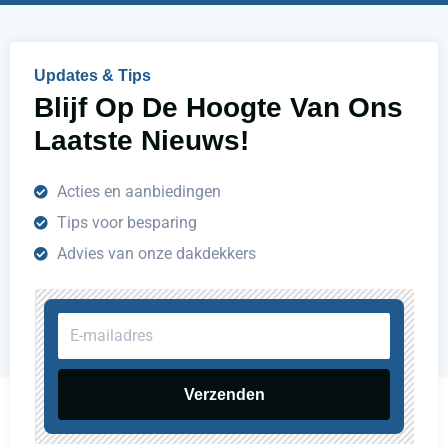
p
e
n
Updates & Tips
?
Blijf Op De Hoogte Van Ons
Laatste Nieuws!
Acties en aanbiedingen
Tips voor besparing
Advies van onze dakdekkers
E-
mailadres
Verzenden