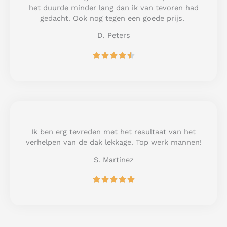
o
het duurde minder lang dan ik van tevoren had
f
gedacht. Ook nog tegen een goede prijs.
5
D. Peters
R





a
t
e
d
4
.
5
Ik ben erg tevreden met het resultaat van het
o
verhelpen van de dak lekkage. Top werk mannen!
u
S. Martinez
t
o
R





f
a
5
t
e
d