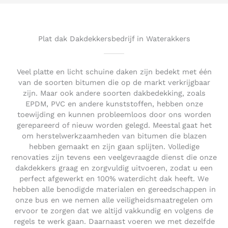
5
o
u
t
Plat dak Dakdekkersbedrijf in Waterakkers
o
f
5
Veel platte en licht schuine daken zijn bedekt met één
van de soorten bitumen die op de markt verkrijgbaar
zijn. Maar ook andere soorten dakbedekking, zoals
EPDM, PVC en andere kunststoffen, hebben onze
toewijding en kunnen probleemloos door ons worden
gerepareerd of nieuw worden gelegd. Meestal gaat het
om herstelwerkzaamheden van bitumen die blazen
hebben gemaakt en zijn gaan splijten. Volledige
renovaties zijn tevens een veelgevraagde dienst die onze
dakdekkers graag en zorgvuldig uitvoeren, zodat u een
perfect afgewerkt en 100% waterdicht dak heeft. We
hebben alle benodigde materialen en gereedschappen in
onze bus en we nemen alle veiligheidsmaatregelen om
ervoor te zorgen dat we altijd vakkundig en volgens de
regels te werk gaan. Daarnaast voeren we met dezelfde