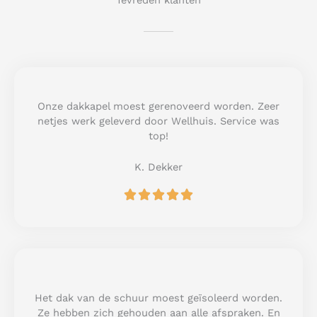
Tevreden klanten
Onze dakkapel moest gerenoveerd worden. Zeer
netjes werk geleverd door Wellhuis. Service was
top!
K. Dekker
R





a
t
e
d
5
o
u
Het dak van de schuur moest geïsoleerd worden.
t
Ze hebben zich gehouden aan alle afspraken. En