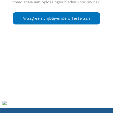
breed scala aan oplossingen bieden voor uw dak.
Vraag een vrijblijvende offerte aan
Wijk aan Zee
is een dorp dat sinds 1936 deel uitmaakt van
de gemeente Beverwijk, in de streek Midden-Kennemerland
in de provincie Noord-Holland. Wijk aan Zee was samen
met het dorp Wijk aan Duin, voordat het onder de
gemeente Beverwijk viel, onder de naam Wijk aan Zee en
Duin een zelfstandige gemeente. Het dorp heeft circa 2.175
inwoners. Wijk aan Zee ligt op één weg na ingeklemd
tussen het staalbedrijf Tata Steel (het vroegere Hoogovens),
de Noordzee en het Noordhollands Duinreservaat.