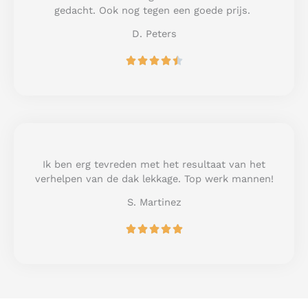
f
gedacht. Ook nog tegen een goede prijs.
5
D. Peters
R





a
t
e
d
4
.
5
Ik ben erg tevreden met het resultaat van het
o
verhelpen van de dak lekkage. Top werk mannen!
u
S. Martinez
t
o
R





f
a
5
t
e
d
5