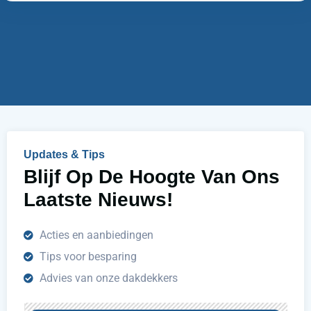
m
w
e
i
r
j
u
h
e
l
p
e
n
Updates & Tips
?
Blijf Op De Hoogte Van Ons
Laatste Nieuws!
Acties en aanbiedingen
Tips voor besparing
Advies van onze dakdekkers