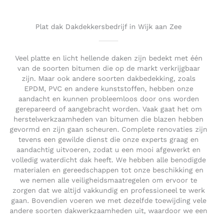
o
u
t
Plat dak Dakdekkersbedrijf in Wijk aan Zee
o
f
5
Veel platte en licht hellende daken zijn bedekt met één
van de soorten bitumen die op de markt verkrijgbaar
zijn. Maar ook andere soorten dakbedekking, zoals
EPDM, PVC en andere kunststoffen, hebben onze
aandacht en kunnen probleemloos door ons worden
gerepareerd of aangebracht worden. Vaak gaat het om
herstelwerkzaamheden van bitumen die blazen hebben
gevormd en zijn gaan scheuren. Complete renovaties zijn
tevens een gewilde dienst die onze experts graag en
aandachtig uitvoeren, zodat u een mooi afgewerkt en
volledig waterdicht dak heeft. We hebben alle benodigde
materialen en gereedschappen tot onze beschikking en
we nemen alle veiligheidsmaatregelen om ervoor te
zorgen dat we altijd vakkundig en professioneel te werk
gaan. Bovendien voeren we met dezelfde toewijding vele
andere soorten dakwerkzaamheden uit, waardoor we een