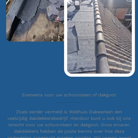
Eveneens voor uw schoorsteen of dakgoot
Zoals eerder vermeld is Wellhuis Dakwerken een
veelzijdig dakdekkersbedrijf. Hierdoor kunt u ook bij ons
terecht voor uw schoorsteen en dakgoot. Onze ervaren
dakdekkers hebben de juiste kennis over hoe deze
onderdelen aangepakt moeten worden. Wij voeren zowel