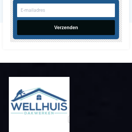
E-
mailadres
Verzenden