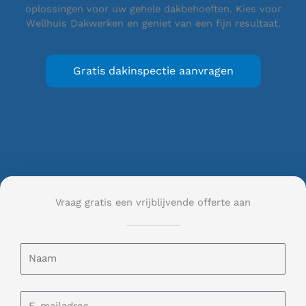
oplossingen voor uw gehele dakbehoeften. Kies voor
Wellhuis Dakwerken en geniet van een fijn resultaat.
Gratis dakinspectie aanvragen
Vraag gratis een vrijblijvende offerte aan
N
a
a
m
E