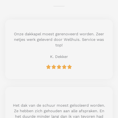
Onze dakkapel moest gerenoveerd worden. Zeer
netjes werk geleverd door Wellhuis. Service was
top!
K. Dekker
R





a
t
e
d
5
o
u
Het dak van de schuur moest geïsoleerd worden.
t
Ze hebben zich gehouden aan alle afspraken. En
o
het duurde minder lang dan ik van tevoren had