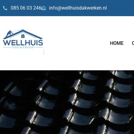
Skip
085 06 03 246
info@wellhuisdakwerken.nl
to
content
HOME