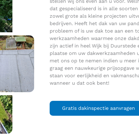
stellen wij ons even aan u voor. Well
dat gespecialiseerd is in alle soort
zowel grote als kleine projecten uitvo
bedrijven. Heeft het dak van uw pand
probleem of is uw dak toe aan een t
werkzaamheden waarmee onze dakdek
zijn actief in heel Wijk bij Duursted
plaatse om uw dakwerkzaamheden uit
met ons op te nemen indien u meer i
graag een nauwkeurige prijsopgave 
staan voor eerlijkheid en vakmansch
wanneer u dat ook bent!
Gratis dakinspectie aanvragen