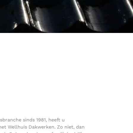
rsbranche sinds 1981, heeft u
et Wellhuis Dakwerken. Zo niet, dan