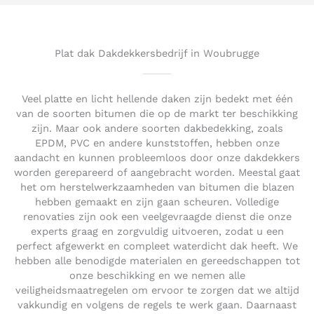
5
o
u
t
Plat dak Dakdekkersbedrijf in Woubrugge
o
f
5
Veel platte en licht hellende daken zijn bedekt met één
van de soorten bitumen die op de markt ter beschikking
zijn. Maar ook andere soorten dakbedekking, zoals
EPDM, PVC en andere kunststoffen, hebben onze
aandacht en kunnen probleemloos door onze dakdekkers
worden gerepareerd of aangebracht worden. Meestal gaat
het om herstelwerkzaamheden van bitumen die blazen
hebben gemaakt en zijn gaan scheuren. Volledige
renovaties zijn ook een veelgevraagde dienst die onze
experts graag en zorgvuldig uitvoeren, zodat u een
perfect afgewerkt en compleet waterdicht dak heeft. We
hebben alle benodigde materialen en gereedschappen tot
onze beschikking en we nemen alle
veiligheidsmaatregelen om ervoor te zorgen dat we altijd
vakkundig en volgens de regels te werk gaan. Daarnaast