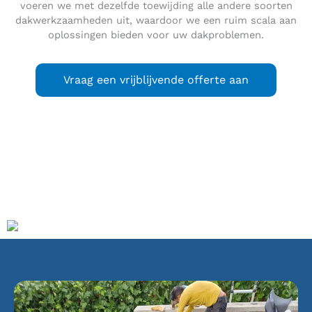
voeren we met dezelfde toewijding alle andere soorten
dakwerkzaamheden uit, waardoor we een ruim scala aan
oplossingen bieden voor uw dakproblemen.
Vraag een vrijblijvende offerte aan
Woubrugge
is een dorp in de gemeente Kaag en Braassem,
in de Nederlandse provincie Zuid-Holland. Het dorp ligt
circa 10 km ten oosten van Leiden.