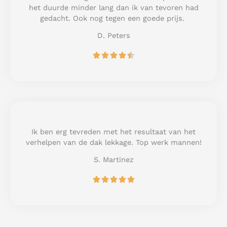
o
het duurde minder lang dan ik van tevoren had
f
gedacht. Ook nog tegen een goede prijs.
5
D. Peters
R





a
t
e
d
4
.
5
Ik ben erg tevreden met het resultaat van het
o
verhelpen van de dak lekkage. Top werk mannen!
u
S. Martinez
t
o
R





f
a
5
t
e
d