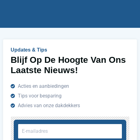
u
h
e
l
p
e
n
Updates & Tips
?
Blijf Op De Hoogte Van Ons
Laatste Nieuws!
Acties en aanbiedingen
Tips voor besparing
Advies van onze dakdekkers
E-
mailadres