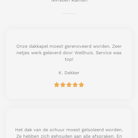
Tevreden klanten
Onze dakkapel moest gerenoveerd worden. Zeer
netjes werk geleverd door Wellhuis. Service was
top!
K. Dekker
R





a
t
e
d
5
o
u
Het dak van de schuur moest geïsoleerd worden.
t
Ze hebben zich gehouden aan alle afspraken. En