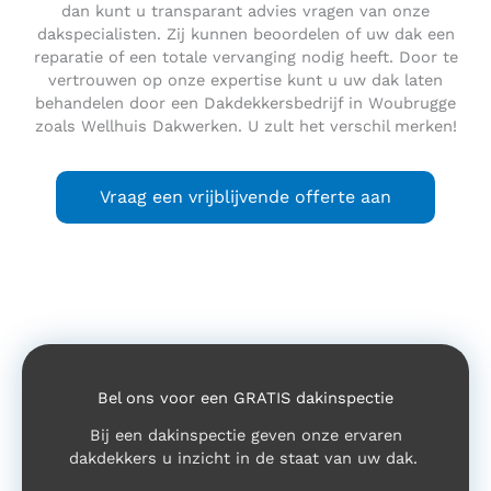
dan kunt u transparant advies vragen van onze
dakspecialisten. Zij kunnen beoordelen of uw dak een
reparatie of een totale vervanging nodig heeft. Door te
vertrouwen op onze expertise kunt u uw dak laten
behandelen door een Dakdekkersbedrijf in Woubrugge
zoals Wellhuis Dakwerken. U zult het verschil merken!
Vraag een vrijblijvende offerte aan
Bel ons voor een GRATIS dakinspectie
Bij een dakinspectie geven onze ervaren
dakdekkers u inzicht in de staat van uw dak.