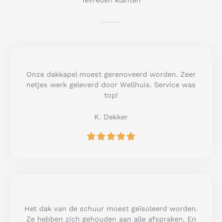
Tevreden klanten
Onze dakkapel moest gerenoveerd worden. Zeer
netjes werk geleverd door Wellhuis. Service was
top!
K. Dekker
R





a
t
e
d
5
o
u
Het dak van de schuur moest geïsoleerd worden.
t
Ze hebben zich gehouden aan alle afspraken. En