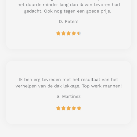
o
het duurde minder lang dan ik van tevoren had
f
gedacht. Ook nog tegen een goede prijs.
5
D. Peters
R





a
t
e
d
4
.
5
Ik ben erg tevreden met het resultaat van het
o
verhelpen van de dak lekkage. Top werk mannen!
u
S. Martinez
t
o
R





f
a
5
t
e
d