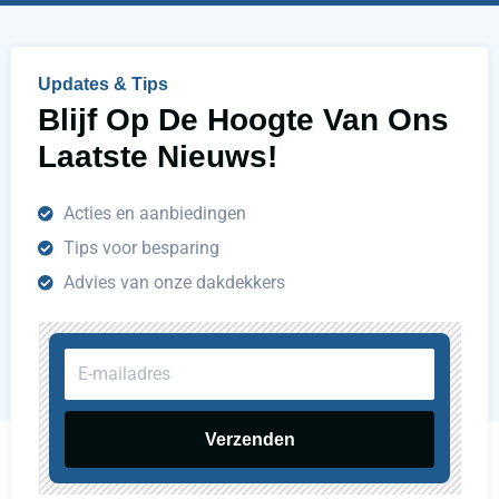
p
e
n
Updates & Tips
?
Blijf Op De Hoogte Van Ons
Laatste Nieuws!
Acties en aanbiedingen
Tips voor besparing
Advies van onze dakdekkers
E-
mailadres
Verzenden