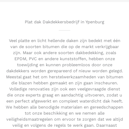
5
o
u
t
Plat dak Dakdekkersbedrijf in Ypenburg
o
f
5
Veel platte en licht hellende daken zijn bedekt met één
van de soorten bitumen die op de markt verkrijgbaar
zijn. Maar ook andere soorten dakbedekking, zoals
EPDM, PVC en andere kunststoffen, hebben onze
toewijding en kunnen probleemloos door onze
dakdekkers worden gerepareerd of nieuw worden gelegd.
Meestal gaat het om herstelwerkzaamheden van bitumen
die blazen hebben gemaakt en zijn gaan inscheuren.
Volledige renovaties zijn ook een veelgevraagde dienst
die onze experts graag en aandachtig uitvoeren, zodat u
een perfect afgewerkt en compleet waterdicht dak heeft.
We hebben alle benodigde materialen en gereedschappen
tot onze beschikking en we nemen alle
veiligheidsmaatregelen om ervoor te zorgen dat we altijd
veilig en volgens de regels te werk gaan. Daarnaast