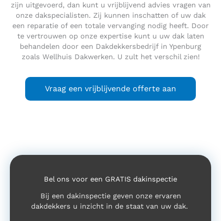
zijn uitgevoerd, dan kunt u vrijblijvend advies vragen van
onze dakspecialisten. Zij kunnen inschatten of uw dak
een reparatie of een totale vervanging nodig heeft. Door
te vertrouwen op onze expertise kunt u uw dak laten
behandelen door een Dakdekkersbedrijf in Ypenburg
zoals Wellhuis Dakwerken. U zult het verschil zien!
Vraag een vrijblijvende offerte aan
Bel ons voor een GRATIS dakinspectie
Bij een dakinspectie geven onze ervaren
dakdekkers u inzicht in de staat van uw dak.