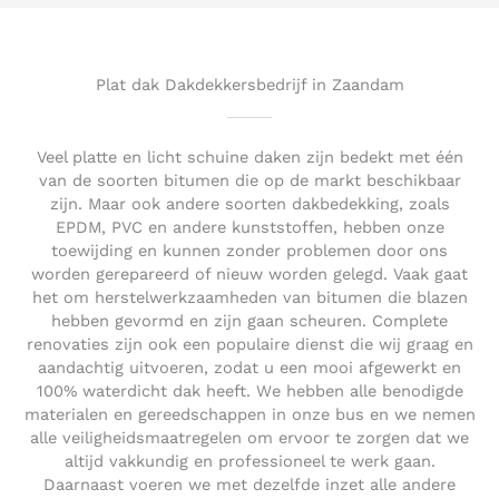
5
o
u
t
Plat dak Dakdekkersbedrijf in Zaandam
o
f
5
Veel platte en licht schuine daken zijn bedekt met één
van de soorten bitumen die op de markt beschikbaar
zijn. Maar ook andere soorten dakbedekking, zoals
EPDM, PVC en andere kunststoffen, hebben onze
toewijding en kunnen zonder problemen door ons
worden gerepareerd of nieuw worden gelegd. Vaak gaat
het om herstelwerkzaamheden van bitumen die blazen
hebben gevormd en zijn gaan scheuren. Complete
renovaties zijn ook een populaire dienst die wij graag en
aandachtig uitvoeren, zodat u een mooi afgewerkt en
100% waterdicht dak heeft. We hebben alle benodigde
materialen en gereedschappen in onze bus en we nemen
alle veiligheidsmaatregelen om ervoor te zorgen dat we
altijd vakkundig en professioneel te werk gaan.
Daarnaast voeren we met dezelfde inzet alle andere