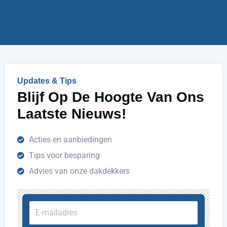
u
h
e
l
p
e
n
Updates & Tips
?
Blijf Op De Hoogte Van Ons
Laatste Nieuws!
Acties en aanbiedingen
Tips voor besparing
Advies van onze dakdekkers
E-
mailadres