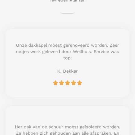
Tevreden klanten
Onze dakkapel moest gerenoveerd worden. Zeer
netjes werk geleverd door Wellhuis. Service was
top!
K. Dekker
R





a
t
e
d
5
o
u
Het dak van de schuur moest geïsoleerd worden.
t
Ze hebben zich gehouden aan alle afspraken. En