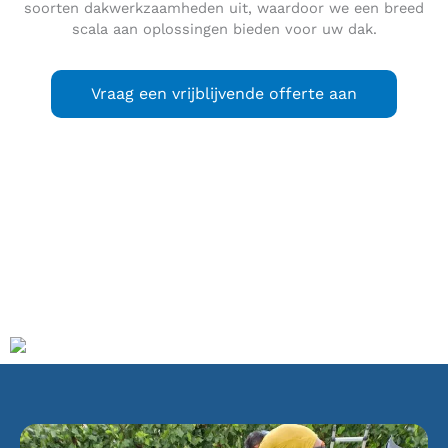
soorten dakwerkzaamheden uit, waardoor we een breed
scala aan oplossingen bieden voor uw dak.
Vraag een vrijblijvende offerte aan
Zaandam
is een stad en een voormalige gemeente in de
provincie Noord-Holland. De stad heeft 78.705 inwoners (1
januari 2021). Het is qua inwonertal de grootste plaats
binnen de gemeente Zaanstad, daar waar Assendelft de
grootste oppervlakte heeft.