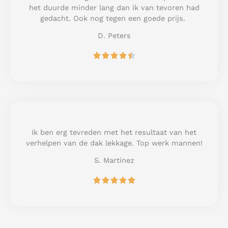
o
het duurde minder lang dan ik van tevoren had
f
gedacht. Ook nog tegen een goede prijs.
5
D. Peters
R





a
t
e
d
4
.
5
Ik ben erg tevreden met het resultaat van het
o
verhelpen van de dak lekkage. Top werk mannen!
u
S. Martinez
t
o
R





f
a
5
t
e
d