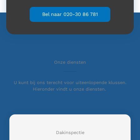
Bel naar 020-30 86 781
Onze diensten
U kunt bij ons terecht voor uiteenlopende klussen.
Hieronder vindt u onze diensten.
Dakinspectie