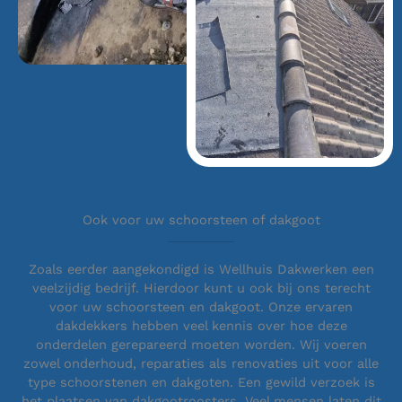
Ook voor uw schoorsteen of dakgoot
Zoals eerder aangekondigd is Wellhuis Dakwerken een
veelzijdig bedrijf. Hierdoor kunt u ook bij ons terecht
voor uw schoorsteen en dakgoot. Onze ervaren
dakdekkers hebben veel kennis over hoe deze
onderdelen gerepareerd moeten worden. Wij voeren
zowel onderhoud, reparaties als renovaties uit voor alle
type schoorstenen en dakgoten. Een gewild verzoek is
het plaatsen van dakgootroosters. Veel mensen laten dit