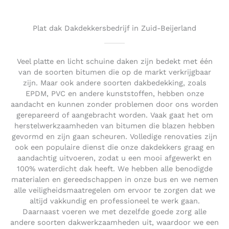
o
u
t
Plat dak Dakdekkersbedrijf in Zuid-Beijerland
o
f
5
Veel platte en licht schuine daken zijn bedekt met één
van de soorten bitumen die op de markt verkrijgbaar
zijn. Maar ook andere soorten dakbedekking, zoals
EPDM, PVC en andere kunststoffen, hebben onze
aandacht en kunnen zonder problemen door ons worden
gerepareerd of aangebracht worden. Vaak gaat het om
herstelwerkzaamheden van bitumen die blazen hebben
gevormd en zijn gaan scheuren. Volledige renovaties zijn
ook een populaire dienst die onze dakdekkers graag en
aandachtig uitvoeren, zodat u een mooi afgewerkt en
100% waterdicht dak heeft. We hebben alle benodigde
materialen en gereedschappen in onze bus en we nemen
alle veiligheidsmaatregelen om ervoor te zorgen dat we
altijd vakkundig en professioneel te werk gaan.
Daarnaast voeren we met dezelfde goede zorg alle
andere soorten dakwerkzaamheden uit, waardoor we een