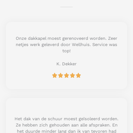
Onze dakkapel moest gerenoveerd worden. Zeer
netjes werk geleverd door Wellhuis. Service was
top!
K. Dekker
R





a
t
e
d
5
o
u
Het dak van de schuur moest geïsoleerd worden.
t
Ze hebben zich gehouden aan alle afspraken. En
o
het duurde minder lang dan ik van tevoren had