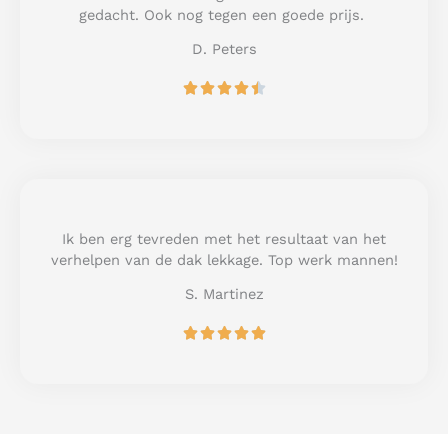
f
gedacht. Ook nog tegen een goede prijs.
5
D. Peters
R





a
t
e
d
4
.
5
Ik ben erg tevreden met het resultaat van het
o
verhelpen van de dak lekkage. Top werk mannen!
u
S. Martinez
t
o
R





f
a
5
t
e
d
5