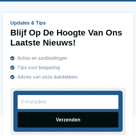
p
e
n
Updates & Tips
?
Blijf Op De Hoogte Van Ons
Laatste Nieuws!
Acties en aanbiedingen
Tips voor besparing
Advies van onze dakdekkers
E-
mailadres
Verzenden