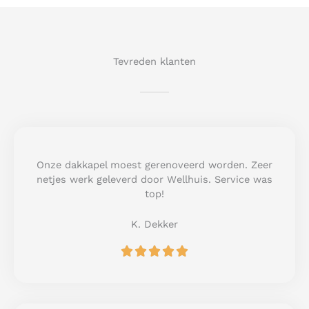
Tevreden klanten
Onze dakkapel moest gerenoveerd worden. Zeer
netjes werk geleverd door Wellhuis. Service was
top!
K. Dekker
R





a
t
e
d