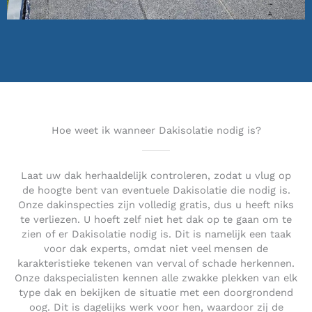
Hoe weet ik wanneer Dakisolatie nodig is?
Laat uw dak herhaaldelijk controleren, zodat u vlug op
de hoogte bent van eventuele Dakisolatie die nodig is.
Onze dakinspecties zijn volledig gratis, dus u heeft niks
te verliezen. U hoeft zelf niet het dak op te gaan om te
zien of er Dakisolatie nodig is. Dit is namelijk een taak
voor dak experts, omdat niet veel mensen de
karakteristieke tekenen van verval of schade herkennen.
Onze dakspecialisten kennen alle zwakke plekken van elk
type dak en bekijken de situatie met een doorgrondend
oog. Dit is dagelijks werk voor hen, waardoor zij de