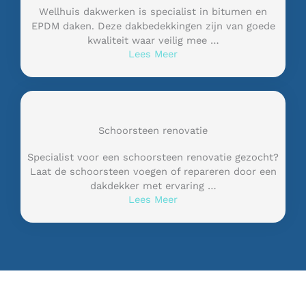
Wellhuis dakwerken is specialist in bitumen en
EPDM daken. Deze dakbedekkingen zijn van goede
kwaliteit waar veilig mee …
Lees Meer
Schoorsteen renovatie
Specialist voor een schoorsteen renovatie gezocht?
Laat de schoorsteen voegen of repareren door een
dakdekker met ervaring …
Lees Meer