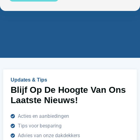
u
e
m
n
m
w
e
i
r
j
u
h
e
l
p
e
n
Updates & Tips
?
Blijf Op De Hoogte Van Ons
Laatste Nieuws!
Acties en aanbiedingen
Tips voor besparing
Advies van onze dakdekkers