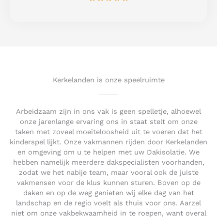
a
5
t
e
d
5
o
u
t
Kerkelanden is onze speelruimte
o
f
5
Arbeidzaam zijn in ons vak is geen spelletje, alhoewel
onze jarenlange ervaring ons in staat stelt om onze
taken met zoveel moeiteloosheid uit te voeren dat het
kinderspel lijkt. Onze vakmannen rijden door Kerkelanden
en omgeving om u te helpen met uw Dakisolatie. We
hebben namelijk meerdere dakspecialisten voorhanden,
zodat we het nabije team, maar vooral ook de juiste
vakmensen voor de klus kunnen sturen. Boven op de
daken en op de weg genieten wij elke dag van het
landschap en de regio voelt als thuis voor ons. Aarzel
niet om onze vakbekwaamheid in te roepen, want overal