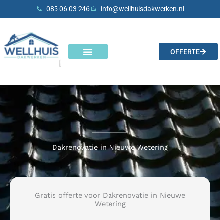
Skip
085 06 03 246
info@wellhuisdakwerken.nl
to
content
OFFERTE
Onze diensten
Dakrenovatie in Nieuwe Wetering
Gratis offerte voor Dakrenovatie in Nieuwe
Wetering