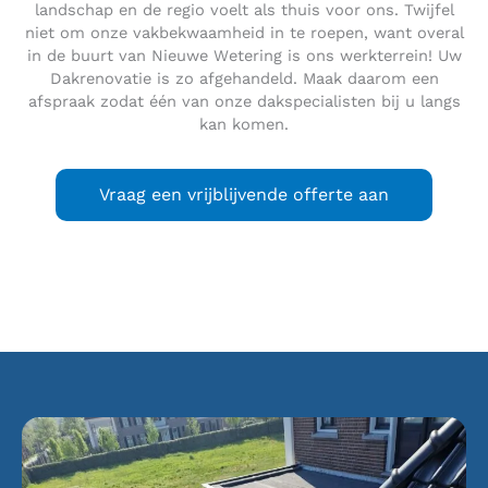
landschap en de regio voelt als thuis voor ons. Twijfel
niet om onze vakbekwaamheid in te roepen, want overal
in de buurt van Nieuwe Wetering is ons werkterrein! Uw
Dakrenovatie is zo afgehandeld. Maak daarom een
afspraak zodat één van onze dakspecialisten bij u langs
kan komen.
Vraag een vrijblijvende offerte aan