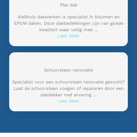
Plat dak
Wellhuis dakwerken is specialist in bitumen en
EPDM daken. Deze dakbedekkingen zijn van goede
kwaliteit waar veilig mee …
Lees Meer
Schoorsteen renovatie
Specialist voor een schoorsteen renovatie gezocht?
Laat de schoorsteen voegen of repareren door een
dakdekker met ervaring …
Lees Meer