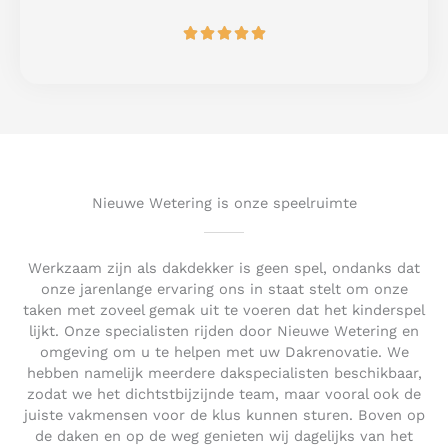
o
R





f
a
5
t
e
d
5
o
u
t
Nieuwe Wetering is onze speelruimte
o
f
5
Werkzaam zijn als dakdekker is geen spel, ondanks dat
onze jarenlange ervaring ons in staat stelt om onze
taken met zoveel gemak uit te voeren dat het kinderspel
lijkt. Onze specialisten rijden door Nieuwe Wetering en
omgeving om u te helpen met uw Dakrenovatie. We
hebben namelijk meerdere dakspecialisten beschikbaar,
zodat we het dichtstbijzijnde team, maar vooral ook de
juiste vakmensen voor de klus kunnen sturen. Boven op
de daken en op de weg genieten wij dagelijks van het