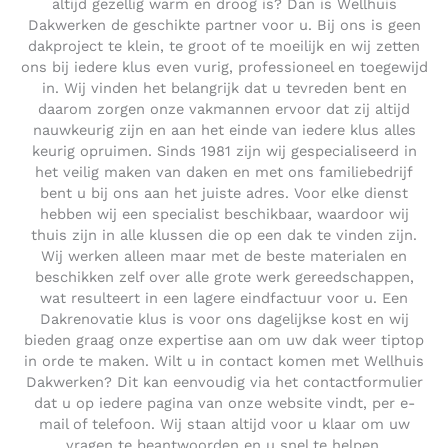
altijd gezellig warm en droog is? Dan is Wellhuis
Dakwerken de geschikte partner voor u. Bij ons is geen
dakproject te klein, te groot of te moeilijk en wij zetten
ons bij iedere klus even vurig, professioneel en toegewijd
in. Wij vinden het belangrijk dat u tevreden bent en
daarom zorgen onze vakmannen ervoor dat zij altijd
nauwkeurig zijn en aan het einde van iedere klus alles
keurig opruimen. Sinds 1981 zijn wij gespecialiseerd in
het veilig maken van daken en met ons familiebedrijf
bent u bij ons aan het juiste adres. Voor elke dienst
hebben wij een specialist beschikbaar, waardoor wij
thuis zijn in alle klussen die op een dak te vinden zijn.
Wij werken alleen maar met de beste materialen en
beschikken zelf over alle grote werk gereedschappen,
wat resulteert in een lagere eindfactuur voor u. Een
Dakrenovatie klus is voor ons dagelijkse kost en wij
bieden graag onze expertise aan om uw dak weer tiptop
in orde te maken. Wilt u in contact komen met Wellhuis
Dakwerken? Dit kan eenvoudig via het contactformulier
dat u op iedere pagina van onze website vindt, per e-
mail of telefoon. Wij staan altijd voor u klaar om uw
vragen te beantwoorden en u snel te helpen.