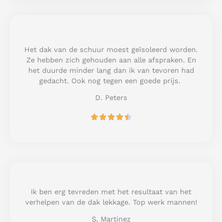
e
d
5
o
u
Het dak van de schuur moest geïsoleerd worden.
t
Ze hebben zich gehouden aan alle afspraken. En
o
het duurde minder lang dan ik van tevoren had
f
gedacht. Ook nog tegen een goede prijs.
5
D. Peters
R





a
t
e
d
4
.
5
Ik ben erg tevreden met het resultaat van het
o
verhelpen van de dak lekkage. Top werk mannen!
u
S. Martinez
t