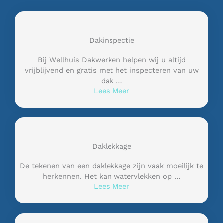
Dakinspectie
Bij Wellhuis Dakwerken helpen wij u altijd
vrijblijvend en gratis met het inspecteren van uw
dak …
Lees Meer
Daklekkage
De tekenen van een daklekkage zijn vaak moeilijk te
herkennen. Het kan watervlekken op …
Lees Meer