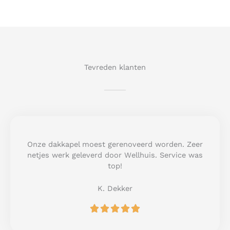
Tevreden klanten
Onze dakkapel moest gerenoveerd worden. Zeer
netjes werk geleverd door Wellhuis. Service was
top!
K. Dekker
R





a
t