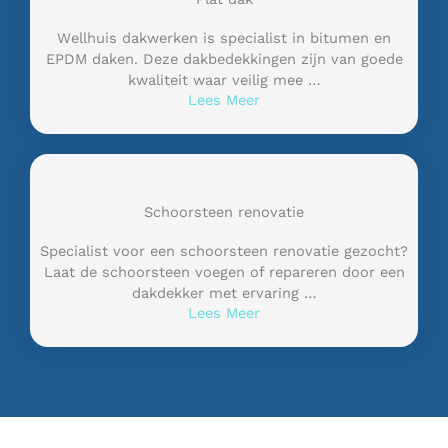
Wellhuis dakwerken is specialist in bitumen en
EPDM daken. Deze dakbedekkingen zijn van goede
kwaliteit waar veilig mee …
Lees Meer
Schoorsteen renovatie
Specialist voor een schoorsteen renovatie gezocht?
Laat de schoorsteen voegen of repareren door een
dakdekker met ervaring …
Lees Meer