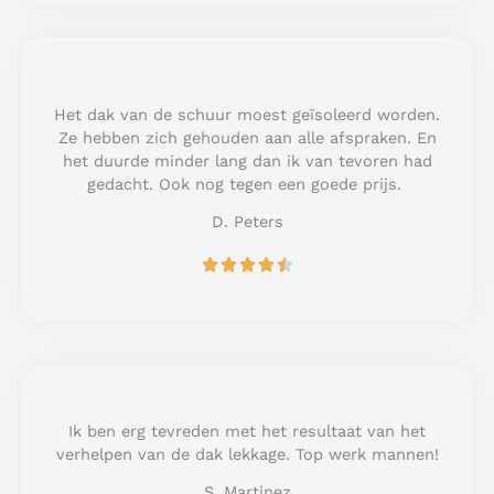
e
d
5
o
u
Het dak van de schuur moest geïsoleerd worden.
t
Ze hebben zich gehouden aan alle afspraken. En
o
het duurde minder lang dan ik van tevoren had
f
gedacht. Ook nog tegen een goede prijs.
5
D. Peters
R





a
t
e
d
4
.
5
Ik ben erg tevreden met het resultaat van het
o
verhelpen van de dak lekkage. Top werk mannen!
u
S. Martinez
t