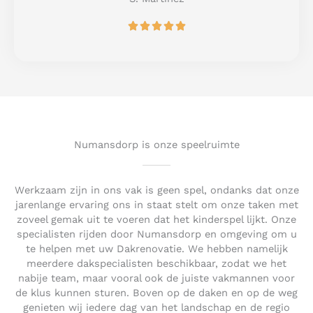
o
R





f
a
5
t
e
d
5
o
u
t
Numansdorp is onze speelruimte
o
f
5
Werkzaam zijn in ons vak is geen spel, ondanks dat onze
jarenlange ervaring ons in staat stelt om onze taken met
zoveel gemak uit te voeren dat het kinderspel lijkt. Onze
specialisten rijden door Numansdorp en omgeving om u
te helpen met uw Dakrenovatie. We hebben namelijk
meerdere dakspecialisten beschikbaar, zodat we het
nabije team, maar vooral ook de juiste vakmannen voor
de klus kunnen sturen. Boven op de daken en op de weg
genieten wij iedere dag van het landschap en de regio