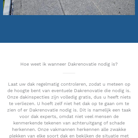
Hoe weet ik wanneer Dakrenovatie nodig is?
Laat uw dak regelmatig controleren, zodat u meteen op
de hoogte bent van eventuele Dakrenovatie die nodig is.
Onze dakinspecties zijn volledig gratis, dus u heeft niets
te verliezen. U hoeft zelf niet het dak op te gaan om te
zien of er Dakrenovatie nodig is. Dit is namelijk een taak
voor dak experts, omdat niet veel mensen de
kenmerkende tekenen van achteruitgang of schade
herkennen. Onze vakmannen herkennen alle zwakke
plekken van elke soort dak en bekijken de situatie met