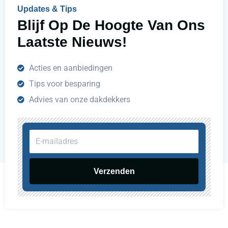
n
Updates & Tips
?
Blijf Op De Hoogte Van Ons
Laatste Nieuws!
Acties en aanbiedingen
Tips voor besparing
Advies van onze dakdekkers
E-
mailadres
Verzenden