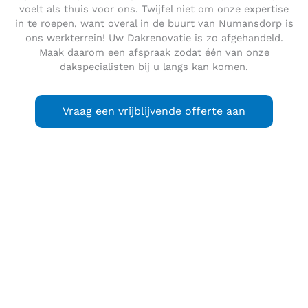
voelt als thuis voor ons. Twijfel niet om onze expertise
in te roepen, want overal in de buurt van Numansdorp is
ons werkterrein! Uw Dakrenovatie is zo afgehandeld.
Maak daarom een afspraak zodat één van onze
dakspecialisten bij u langs kan komen.
Vraag een vrijblijvende offerte aan
Numansdorp
is een dorp en voormalige gemeente in de
Nederlandse provincie Zuid-Holland, gelegen in de
gemeente Hoeksche Waard aan het Hollandsch Diep. Per 1
januari 1984 is de gemeente Numansdorp samen met de
gemeente Klaaswaal opgegaan in de nieuwe gemeente
Cromstrijen. Op 1 januari 2019 is Cromstrijen opgegaan in
de fusiegemeente Hoeksche Waard. Numansdorp heeft in
2021 9.030 inwoners.