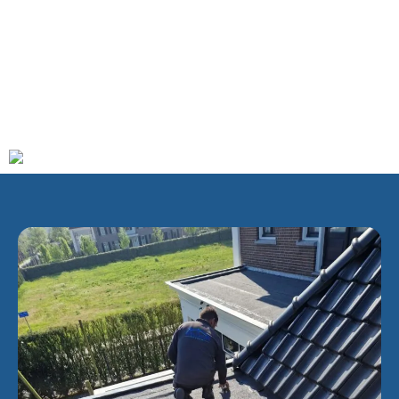
heeft opgeleverd – en was een van de twaalf steden die in
1572 de Eerste Vrije Statenvergadering bijwoonden. Met de
slagzin
Natuurlijk, Historisch, Kleurrijk – Dat is de Magie
van Oudewater
– wil het gemeentebestuur anno 2022 het
groene buitengebied, de geschiedenis en de binnenstad van
Oudewater onder de aandacht brengen.