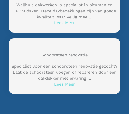
Wellhuis dakwerken is specialist in bitumen en
EPDM daken. Deze dakbedekkingen zijn van goede
kwaliteit waar veilig mee …
Lees Meer
Schoorsteen renovatie
Specialist voor een schoorsteen renovatie gezocht?
Laat de schoorsteen voegen of repareren door een
dakdekker met ervaring …
Lees Meer