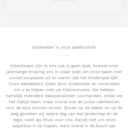
a
5
t
e
d
5
o
u
t
Oudewater is onze speelruimte
o
f
5
Arbeidzaam zijn in ons vak is geen spel, hoewel onze
jarenlange ervaring ons in staat stelt om onze taken met
zoveel souplesse uit te voeren dat het kinderspel lijkt.
Onze dakdekkers rijden door Oudewater en omstreken
om u te helpen met uw Dakrenovatie. We hebben
namelijk meerdere dakspecialisten voorhanden, zodat we
het nabije team, maar vooral ook de juiste vakmannen
voor de klus kunnen sturen. Boven op de daken en op de
weg genieten wij iedere dag van het landschap en de
regio voelt als thuis voor ons. Aarzel niet om onze
expertise in te roepen, want overal in de buurt van