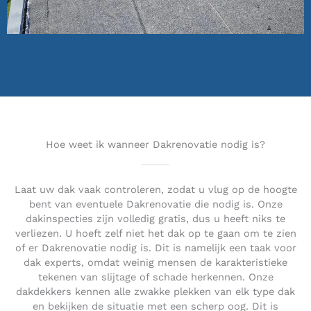
Hoe weet ik wanneer Dakrenovatie nodig is?
Laat uw dak vaak controleren, zodat u vlug op de hoogte
bent van eventuele Dakrenovatie die nodig is. Onze
dakinspecties zijn volledig gratis, dus u heeft niks te
verliezen. U hoeft zelf niet het dak op te gaan om te zien
of er Dakrenovatie nodig is. Dit is namelijk een taak voor
dak experts, omdat weinig mensen de karakteristieke
tekenen van slijtage of schade herkennen. Onze
dakdekkers kennen alle zwakke plekken van elk type dak
en bekijken de situatie met een scherp oog. Dit is