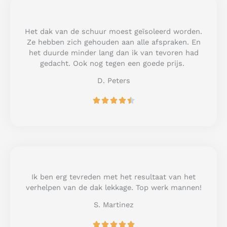
5
o
u
Het dak van de schuur moest geïsoleerd worden.
t
Ze hebben zich gehouden aan alle afspraken. En
o
het duurde minder lang dan ik van tevoren had
f
gedacht. Ook nog tegen een goede prijs.
5
D. Peters
R





a
t
e
d
4
.
5
Ik ben erg tevreden met het resultaat van het
o
verhelpen van de dak lekkage. Top werk mannen!
u
S. Martinez
t
o
R





f