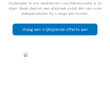
Oudewater is ons werkterrein! Uw Dakrenovatie is zo
klaar. Maak daarom een afspraak zodat één van onze
dakspecialisten bij u langs kan komen.
Vraag een vrijblijvende offerte aan
Oudewater
(
) is een
uitspraak
(info / uitleg)
stad en gemeente in de Nederlandse provincie Utrecht. De
plaats verkreeg stadsrechten in 1265 en kan daarmee
worden beschouwd als de oudste stad in het Groene Hart.
Oudewater ligt aan de monding van het riviertje de Lange
Linschoten in de Hollandse IJssel. Oudewater heeft ruim
300 historische panden, 97 gemeentelijke monumenten en
127 rijksmonumenten en daarmee de hoogste
monumenten-dichtheid van Nederland. De stad is bekend
vanwege de ‘Heksenwaag’ uit 1545, werd rijk door de touw-
industrie – wat de inwoners ook de bijnaam ‘Geelbuiken’