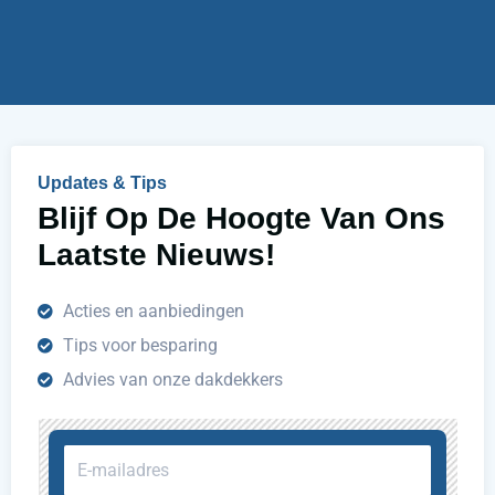
j
u
h
e
l
p
e
n
Updates & Tips
?
Blijf Op De Hoogte Van Ons
Laatste Nieuws!
Acties en aanbiedingen
Tips voor besparing
Advies van onze dakdekkers
E-
mailadres