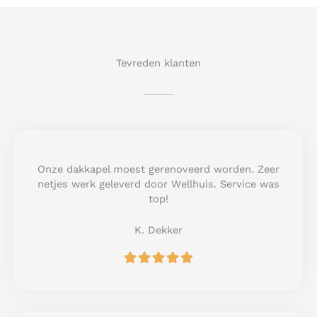
Tevreden klanten
Onze dakkapel moest gerenoveerd worden. Zeer
netjes werk geleverd door Wellhuis. Service was
top!
K. Dekker
R





a
t
e
d