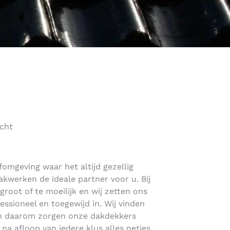
echt
fomgeving waar het altijd gezellig
kwerken de ideale partner voor u. Bij
groot of te moeilijk en wij zetten ons
fessioneel en toegewijd in. Wij vinden
 en daarom zorgen onze dakdekkers
n na afloop van iedere klus alles netjes