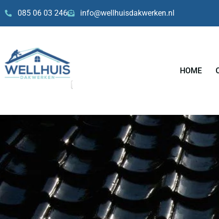
Skip
085 06 03 246
info@wellhuisdakwerken.nl
to
content
HOME