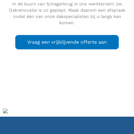
in de buurt van Schagerbrug is ons werkterrein! Uw
Dakrenovatie is zo gepiept. Maak daarom een afspraak
zodat één van onze dakspecialisten bij u langs kan
komen.
Vraag een vrijblijvende offerte aan
Schagerbrug
(West-Fries:
Skagerbrég
) is een dorp in de
gemeente Schagen, in de Nederlandse provincie Noord-
Holland. In het dorp was het gemeentehuis gevestigd van
de gemeente Zijpe, die op 1 januari 2013 opging in Schagen.