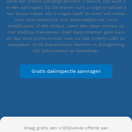
eerst een offerte ontvangt alvorens u besluit, dan kunt u
er één aanvragen. Op die manier kunt u ongecompliceerd
een keuze maken. Als u vragen heeft en meer wilt weten
over onze werkwijze, ons materiaalgebruik, onze
kwalificaties of iets anders, neem dan zeker contact op
met Wellhuis Dakwerken. Geef dakproblemen geen kans
en laat onze professionals vaak uw dak onderhouden en
aanpakken. Onze Dakrenovatie diensten in Schagerbrug
zijn betrouwbaar en betaalbaar.
Gratis dakinspectie aanvragen
Vraag gratis een vrijblijvende offerte aan