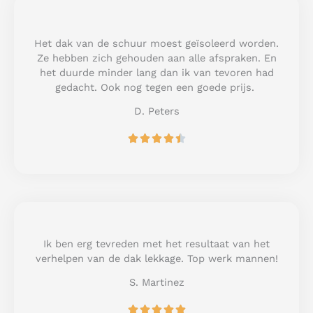
5
o
u
Het dak van de schuur moest geïsoleerd worden.
t
Ze hebben zich gehouden aan alle afspraken. En
o
het duurde minder lang dan ik van tevoren had
f
gedacht. Ook nog tegen een goede prijs.
5
D. Peters
R





a
t
e
d
4
.
5
Ik ben erg tevreden met het resultaat van het
o
verhelpen van de dak lekkage. Top werk mannen!
u
S. Martinez
t
o
R





f