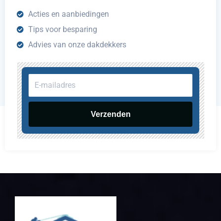
Acties en aanbiedingen
Tips voor besparing
Advies van onze dakdekkers
E-
mailadres
Verzenden