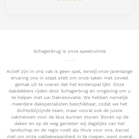
a
5
t
e
d
5
o
u
t
Schagerbrug is onze speelruimte
o
f
5
Actief zijn in ons vak is geen spel, terwijl onze jarenlange
ervaring ons in staat stelt om onze taken met zoveel
gemak uit te voeren dat het kinderspel lijkt. Onze
dakdekkers rijden door Schagerbrug en omgeving om u
te helpen met uw Dakrenovatie. We hebben namelijk
meerdere dakspecialisten beschikbaar, zodat we het
dichtstbijzijnde team, maar vooral ook de juiste
vakmensen voor de klus kunnen sturen. Boven op de
daken en op de weg genieten wij dagelijks van het
landschap en de regio voelt als thuis voor ons. Aarzel
niet om onze vakbekwaamheid in te roepen, want overal