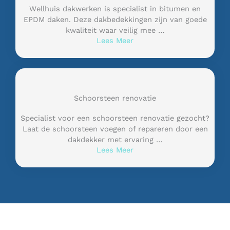
Wellhuis dakwerken is specialist in bitumen en
EPDM daken. Deze dakbedekkingen zijn van goede
kwaliteit waar veilig mee …
Lees Meer
Schoorsteen renovatie
Specialist voor een schoorsteen renovatie gezocht?
Laat de schoorsteen voegen of repareren door een
dakdekker met ervaring …
Lees Meer