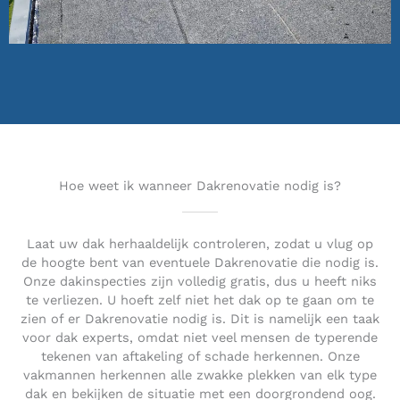
Hoe weet ik wanneer Dakrenovatie nodig is?
Laat uw dak herhaaldelijk controleren, zodat u vlug op
de hoogte bent van eventuele Dakrenovatie die nodig is.
Onze dakinspecties zijn volledig gratis, dus u heeft niks
te verliezen. U hoeft zelf niet het dak op te gaan om te
zien of er Dakrenovatie nodig is. Dit is namelijk een taak
voor dak experts, omdat niet veel mensen de typerende
tekenen van aftakeling of schade herkennen. Onze
vakmannen herkennen alle zwakke plekken van elk type
dak en bekijken de situatie met een doorgrondend oog.