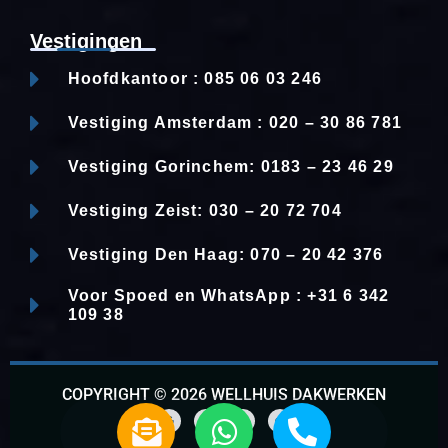
Vestigingen
Hoofdkantoor : 085 06 03 246
Vestiging Amsterdam : 020 – 30 86 781
Vestiging Gorinchem: 0183 – 23 46 29
Vestiging Zeist: 030 – 20 72 704
Vestiging Den Haag: 070 – 20 42 376
Voor Spoed en WhatsApp : +31 6 342
109 38
COPYRIGHT © 2026 WELLHUIS DAKWERKEN
E
W
P
n
h
h
G
F
L
W