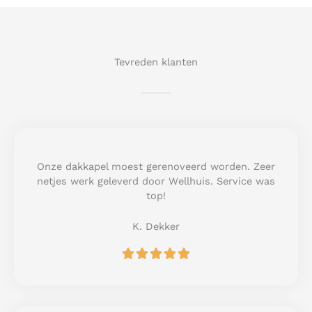
Tevreden klanten
Onze dakkapel moest gerenoveerd worden. Zeer
netjes werk geleverd door Wellhuis. Service was
top!
K. Dekker
R





a
t
e
d