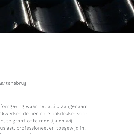
aartensbrug
eefomgeving waar het altijd aangenaam
Dakwerken de perfecte dakdekker voor
n, te groot of te moeilijk en wij
usiast, professioneel en toegewijd in.