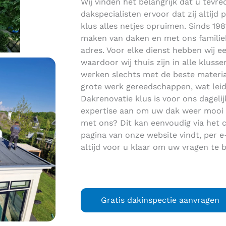
Wij vinden het belangrijk dat u tev
dakspecialisten ervoor dat zij altijd 
klus alles netjes opruimen. Sinds 198
maken van daken en met ons familieb
adres. Voor elke dienst hebben wij e
waardoor wij thuis zijn in alle klusse
werken slechts met de beste material
grote werk gereedschappen, wat leidt
Dakrenovatie klus is voor ons dageli
expertise aan om uw dak weer mooi 
met ons? Dit kan eenvoudig via het 
pagina van onze website vindt, per e-
altijd voor u klaar om uw vragen te
Gratis dakinspectie aanvragen