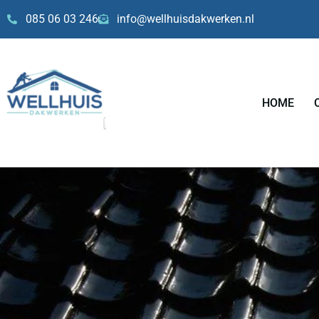
Skip
085 06 03 246
info@wellhuisdakwerken.nl
to
content
HOME