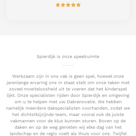
R





f
a
5
t
e
d
5
o
u
t
Spierdijk is onze speelruimte
o
f
5
Werkzaam zijn in ons vak is geen spel, hoewel onze
jarenlange ervaring ons in staat stelt om onze taken met
zoveel moeiteloosheid uit te voeren dat het kinderspel
lijkt. Onze specialisten rijden door Spierdijk en omgeving
om u te helpen met uw Dakrenovatie. We hebben
namelijk meerdere dakspecialisten voorhanden, zodat we
het dichtstbijzijnde team, maar vooral ook de juiste
vakmannen voor de klus kunnen sturen. Boven op de
daken en op de weg genieten wij elke dag van het
landschap en de regio voelt als thuis voor ons. Twijfel