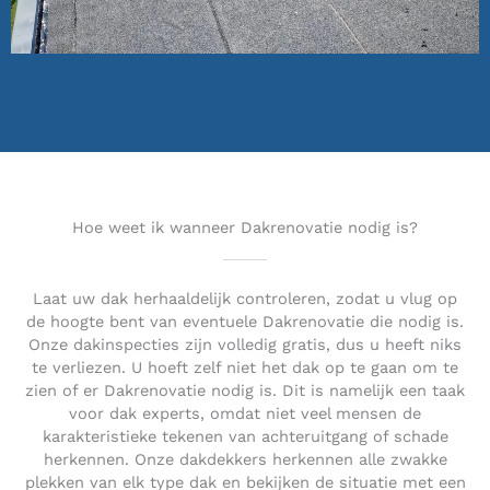
Hoe weet ik wanneer Dakrenovatie nodig is?
Laat uw dak herhaaldelijk controleren, zodat u vlug op
de hoogte bent van eventuele Dakrenovatie die nodig is.
Onze dakinspecties zijn volledig gratis, dus u heeft niks
te verliezen. U hoeft zelf niet het dak op te gaan om te
zien of er Dakrenovatie nodig is. Dit is namelijk een taak
voor dak experts, omdat niet veel mensen de
karakteristieke tekenen van achteruitgang of schade
herkennen. Onze dakdekkers herkennen alle zwakke
plekken van elk type dak en bekijken de situatie met een