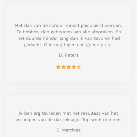
d
5
o
u
Het dak van de schuur moest geïsoleerd worden.
t
Ze hebben zich gehouden aan alle afspraken. En
o
het duurde minder lang dan ik van tevoren had
f
gedacht. Ook nog tegen een goede prijs.
5
D. Peters
R





a
t
e
d
4
.
5
Ik ben erg tevreden met het resultaat van het
o
verhelpen van de dak lekkage. Top werk mannen!
u
S. Martinez
t
o