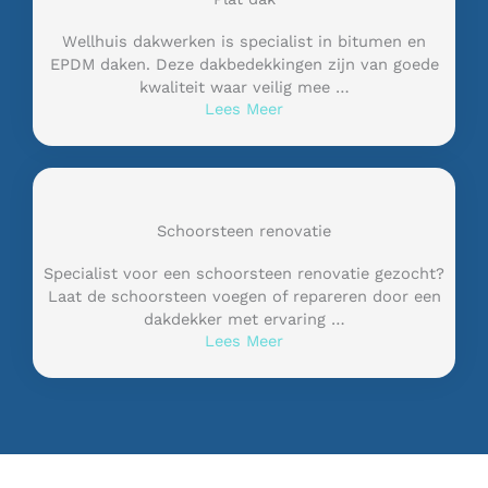
Wellhuis dakwerken is specialist in bitumen en
EPDM daken. Deze dakbedekkingen zijn van goede
kwaliteit waar veilig mee …
Lees Meer
Schoorsteen renovatie
Specialist voor een schoorsteen renovatie gezocht?
Laat de schoorsteen voegen of repareren door een
dakdekker met ervaring …
Lees Meer