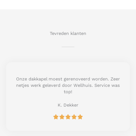
Tevreden klanten
Onze dakkapel moest gerenoveerd worden. Zeer
netjes werk geleverd door Wellhuis. Service was
top!
K. Dekker
R





a
t
e