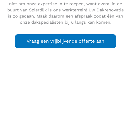
niet om onze expertise in te roepen, want overal in de
buurt van Spierdijk is ons werkterrein! Uw Dakrenovatie
is zo gedaan. Maak daarom een afspraak zodat één van
onze dakspecialisten bij u langs kan komen.
Vraag een vrijblijvende offerte aan
Spierdijk
is een dorp in de gemeente Koggenland, in de
regio West-Friesland in de Nederlandse provincie Noord-
Holland. Het dorp heeft 1.455 inwoners (2021). Onder de
oudere generatie wordt nog Westfries dialect gesproken,
maar de meeste inwoners spreken Standaardnederlands.
Het dorp is gelegen tussen Heerhugowaard en Hoorn en
wordt omringd door de dorpen De Goorn, Wogmeer,
Zuidermeer, Bobeldijk en Berkhout. Onder deze plaats valt
ook de buurtschap Noord-Spierdijk dat gelegen is in het
verlengde van het dorp. Aan de andere kant van het dorp is