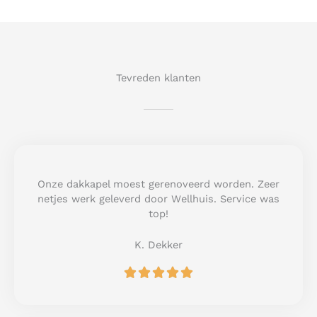
Tevreden klanten
Onze dakkapel moest gerenoveerd worden. Zeer
netjes werk geleverd door Wellhuis. Service was
top!
K. Dekker
R





a
t
e