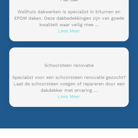
Wellhuis dakwerken is specialist in bitumen en
EPDM daken. Deze dakbedekkingen zijn van goede
kwaliteit waar veilig mee …
Lees Meer
Schoorsteen renovatie
Specialist voor een schoorsteen renovatie gezocht?
Laat de schoorsteen voegen of repareren door een
dakdekker met ervaring …
Lees Meer