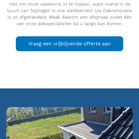
niet om onze vakkennis in te roepen, want overal in de
buurt van Teijlingen is ons werkterrein! Uw Dakrenovatie
is zo afgehandeld. Maak daarom een afspraak zodat één
van onze dakspecialisten bij u langs kan komen.
Vraag een vrijblijvende offerte aan