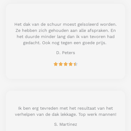
d
5
o
u
Het dak van de schuur moest geïsoleerd worden.
t
Ze hebben zich gehouden aan alle afspraken. En
o
het duurde minder lang dan ik van tevoren had
f
gedacht. Ook nog tegen een goede prijs.
5
D. Peters
R





a
t
e
d
4
.
5
Ik ben erg tevreden met het resultaat van het
o
verhelpen van de dak lekkage. Top werk mannen!
u
S. Martinez
t
o