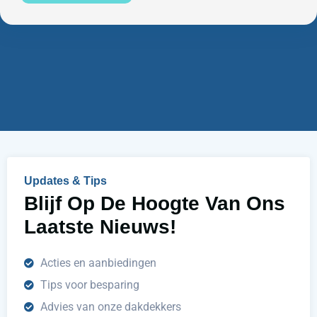
u
e
m
n
m
w
e
i
r
j
u
h
e
l
p
e
n
Updates & Tips
?
Blijf Op De Hoogte Van Ons
Laatste Nieuws!
Acties en aanbiedingen
Tips voor besparing
Advies van onze dakdekkers