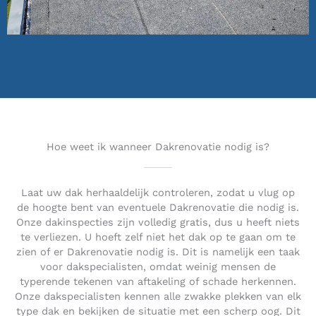
Hoe weet ik wanneer Dakrenovatie nodig is?
Laat uw dak herhaaldelijk controleren, zodat u vlug op
de hoogte bent van eventuele Dakrenovatie die nodig is.
Onze dakinspecties zijn volledig gratis, dus u heeft niets
te verliezen. U hoeft zelf niet het dak op te gaan om te
zien of er Dakrenovatie nodig is. Dit is namelijk een taak
voor dakspecialisten, omdat weinig mensen de
typerende tekenen van aftakeling of schade herkennen.
Onze dakspecialisten kennen alle zwakke plekken van elk
type dak en bekijken de situatie met een scherp oog. Dit