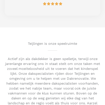
R





f
a
5
t
e
d
5
o
u
t
Teijlingen is onze speelruimte
o
f
5
Actief zijn als dakdekker is geen spelletje, terwijl onze
jarenlange ervaring ons in staat stelt om onze taken met
zoveel moeiteloosheid uit te voeren dat het kinderspel
lijkt. Onze dakspecialisten rijden door Teijlingen en
omgeving om u te helpen met uw Dakrenovatie. We
hebben namelijk meerdere dakspecialisten voorhanden,
zodat we het nabije team, maar vooral ook de juiste
vakmannen voor de klus kunnen sturen. Boven op de
daken en op de weg genieten wij elke dag van het
landschap en de regio voelt als thuis voor ons. Aarzel