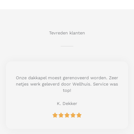
Tevreden klanten
Onze dakkapel moest gerenoveerd worden. Zeer
netjes werk geleverd door Wellhuis. Service was
top!
K. Dekker
R





a
t
e