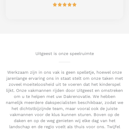
R





f
a
5
t
e
d
5
o
u
t
Uitgeest is onze speelruimte
o
f
5
Werkzaam zijn in ons vak is geen spelletje, hoewel onze
jarenlange ervaring ons in staat stelt om onze taken met
zoveel moeiteloosheid uit te voeren dat het kinderspel
lijkt. Onze vakmannen rijden door Uitgeest en omstreken
om u te helpen met uw Dakrenovatie. We hebben
namelijk meerdere dakspecialisten beschikbaar, zodat we
het dichtstbijzijnde team, maar vooral ook de juiste
vakmannen voor de klus kunnen sturen. Boven op de
daken en op de weg genieten wij elke dag van het
landschap en de regio voelt als thuis voor ons. Twijfel