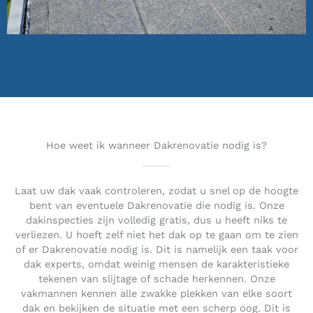
Hoe weet ik wanneer Dakrenovatie nodig is?
Laat uw dak vaak controleren, zodat u snel op de hoogte
bent van eventuele Dakrenovatie die nodig is. Onze
dakinspecties zijn volledig gratis, dus u heeft niks te
verliezen. U hoeft zelf niet het dak op te gaan om te zien
of er Dakrenovatie nodig is. Dit is namelijk een taak voor
dak experts, omdat weinig mensen de karakteristieke
tekenen van slijtage of schade herkennen. Onze
vakmannen kennen alle zwakke plekken van elke soort
dak en bekijken de situatie met een scherp oog. Dit is