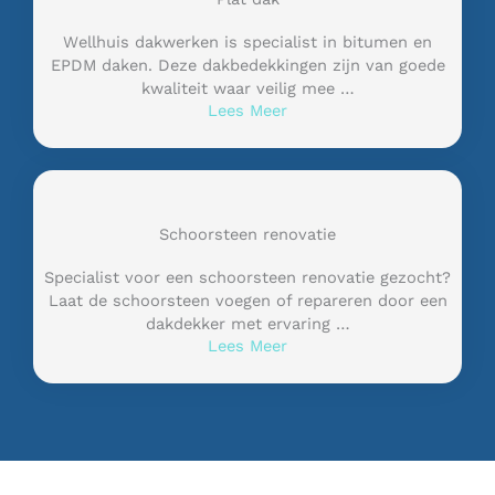
Wellhuis dakwerken is specialist in bitumen en
EPDM daken. Deze dakbedekkingen zijn van goede
kwaliteit waar veilig mee …
Lees Meer
Schoorsteen renovatie
Specialist voor een schoorsteen renovatie gezocht?
Laat de schoorsteen voegen of repareren door een
dakdekker met ervaring …
Lees Meer