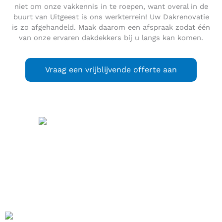
niet om onze vakkennis in te roepen, want overal in de
buurt van Uitgeest is ons werkterrein! Uw Dakrenovatie
is zo afgehandeld. Maak daarom een afspraak zodat één
van onze ervaren dakdekkers bij u langs kan komen.
Vraag een vrijblijvende offerte aan
Uitgeest
(
) is een
uitspraak
(info / uitleg)
dorp en gemeente in de regio Kennemerland in de
Nederlandse provincie Noord-Holland. De gemeente maakt
deel uit van de samenwerkingsregio BUCH (Bergen,
Uitgeest, Castricum, Heiloo). De gemeente telt 13.441
inwoners (31 januari 2023, bron: CBS) en heeft een
oppervlakte van 22,29 km² (waarvan 3,12 km² water).