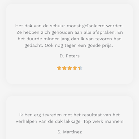
d
5
o
u
Het dak van de schuur moest geïsoleerd worden.
t
Ze hebben zich gehouden aan alle afspraken. En
o
het duurde minder lang dan ik van tevoren had
f
gedacht. Ook nog tegen een goede prijs.
5
D. Peters
R





a
t
e
d
4
.
5
Ik ben erg tevreden met het resultaat van het
o
verhelpen van de dak lekkage. Top werk mannen!
u
S. Martinez
t
o