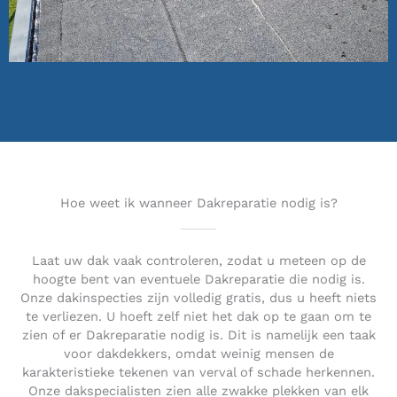
Hoe weet ik wanneer Dakreparatie nodig is?
Laat uw dak vaak controleren, zodat u meteen op de
hoogte bent van eventuele Dakreparatie die nodig is.
Onze dakinspecties zijn volledig gratis, dus u heeft niets
te verliezen. U hoeft zelf niet het dak op te gaan om te
zien of er Dakreparatie nodig is. Dit is namelijk een taak
voor dakdekkers, omdat weinig mensen de
karakteristieke tekenen van verval of schade herkennen.
Onze dakspecialisten zien alle zwakke plekken van elk