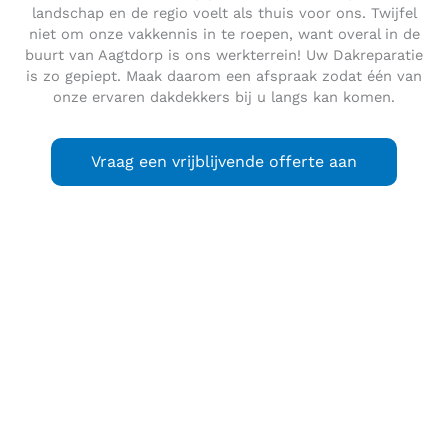
landschap en de regio voelt als thuis voor ons. Twijfel
niet om onze vakkennis in te roepen, want overal in de
buurt van Aagtdorp is ons werkterrein! Uw Dakreparatie
is zo gepiept. Maak daarom een afspraak zodat één van
onze ervaren dakdekkers bij u langs kan komen.
Vraag een vrijblijvende offerte aan
Aagtdorp
is een dorp in de gemeente Bergen, in de
Nederlandse provincie Noord-Holland. Het dorp heeft 600
inwoners (2005).
Aagtdorp is gelegen aan de Schoorlse duinen tussen de
dorpen Bergen en Schoorl in. Het dorp lag tot 2001 in de
gemeente Schoorl, toen deze fuseerde met de gemeente
Bergen en Egmond tot de gemeente Bergen. Aagtdorp is
een bekende plaats bij toeristen omdat het dorp vele
campings en bungalowparken telt.