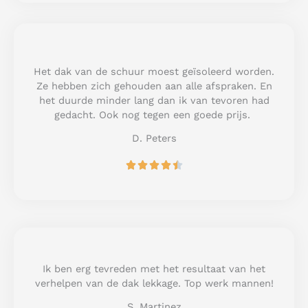
e
d
5
o
u
Het dak van de schuur moest geïsoleerd worden.
t
Ze hebben zich gehouden aan alle afspraken. En
o
het duurde minder lang dan ik van tevoren had
f
gedacht. Ook nog tegen een goede prijs.
5
D. Peters
R





a
t
e
d
4
.
5
Ik ben erg tevreden met het resultaat van het
o
verhelpen van de dak lekkage. Top werk mannen!
u
S. Martinez
t