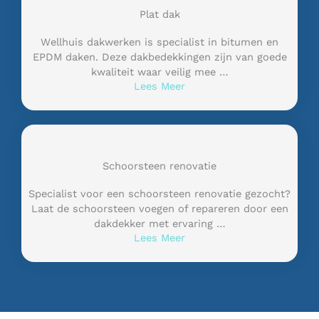
Plat dak
Wellhuis dakwerken is specialist in bitumen en
EPDM daken. Deze dakbedekkingen zijn van goede
kwaliteit waar veilig mee …
Lees Meer
Schoorsteen renovatie
Specialist voor een schoorsteen renovatie gezocht?
Laat de schoorsteen voegen of repareren door een
dakdekker met ervaring …
Lees Meer