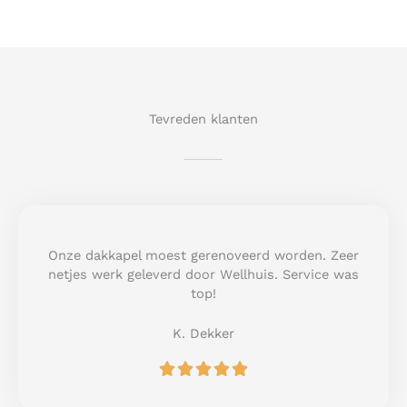
Tevreden klanten
Onze dakkapel moest gerenoveerd worden. Zeer
netjes werk geleverd door Wellhuis. Service was
top!
K. Dekker
R





a
t