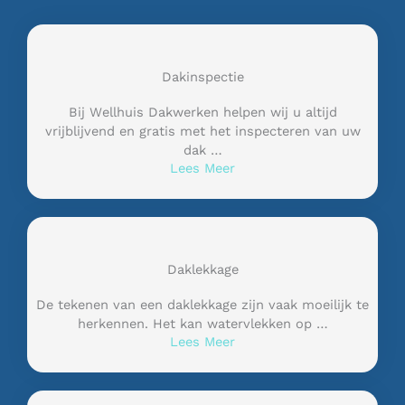
Dakinspectie
Bij Wellhuis Dakwerken helpen wij u altijd
vrijblijvend en gratis met het inspecteren van uw
dak …
Lees Meer
Daklekkage
De tekenen van een daklekkage zijn vaak moeilijk te
herkennen. Het kan watervlekken op …
Lees Meer