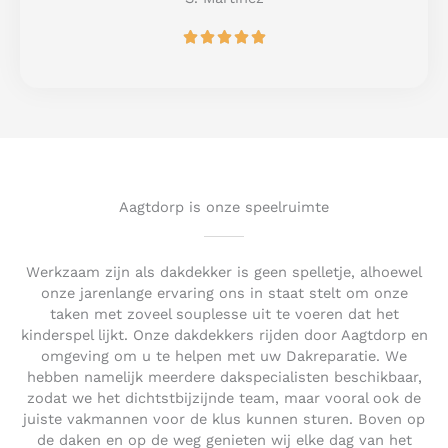
o
R





f
a
5
t
e
d
5
o
u
t
Aagtdorp is onze speelruimte
o
f
5
Werkzaam zijn als dakdekker is geen spelletje, alhoewel
onze jarenlange ervaring ons in staat stelt om onze
taken met zoveel souplesse uit te voeren dat het
kinderspel lijkt. Onze dakdekkers rijden door Aagtdorp en
omgeving om u te helpen met uw Dakreparatie. We
hebben namelijk meerdere dakspecialisten beschikbaar,
zodat we het dichtstbijzijnde team, maar vooral ook de
juiste vakmannen voor de klus kunnen sturen. Boven op
de daken en op de weg genieten wij elke dag van het