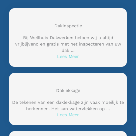
Dakinspectie
Bij Wellhuis Dakwerken helpen wij u altijd
vrijblijvend en gratis met het inspecteren van uw
dak …
Lees Meer
Daklekkage
De tekenen van een daklekkage zijn vaak moeilijk te
herkennen. Het kan watervlekken op …
Lees Meer