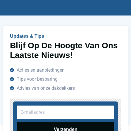
h
e
l
p
e
n
Updates & Tips
?
Blijf Op De Hoogte Van Ons
Laatste Nieuws!
Acties en aanbiedingen
Tips voor besparing
Advies van onze dakdekkers
E-
mailadres
Verzenden