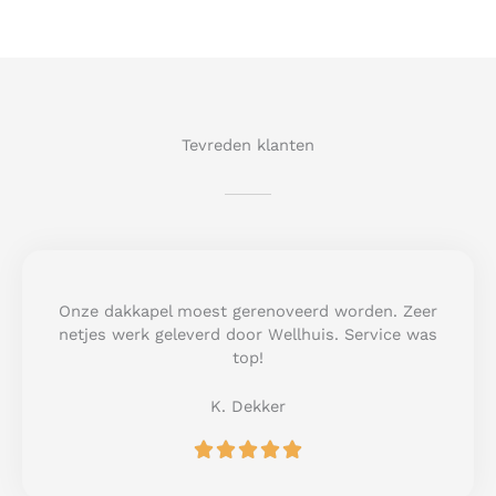
Tevreden klanten
Onze dakkapel moest gerenoveerd worden. Zeer
netjes werk geleverd door Wellhuis. Service was
top!
K. Dekker
R





a
t