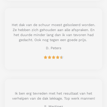
e
d
5
o
u
Het dak van de schuur moest geïsoleerd worden.
t
Ze hebben zich gehouden aan alle afspraken. En
o
het duurde minder lang dan ik van tevoren had
f
gedacht. Ook nog tegen een goede prijs.
5
D. Peters
R





a
t
e
d
4
.
5
Ik ben erg tevreden met het resultaat van het
o
verhelpen van de dak lekkage. Top werk mannen!
u
S. Martinez
t