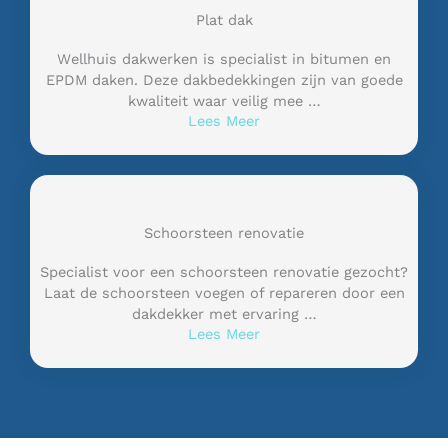
Plat dak
Wellhuis dakwerken is specialist in bitumen en
EPDM daken. Deze dakbedekkingen zijn van goede
kwaliteit waar veilig mee …
Lees Meer
Schoorsteen renovatie
Specialist voor een schoorsteen renovatie gezocht?
Laat de schoorsteen voegen of repareren door een
dakdekker met ervaring …
Lees Meer