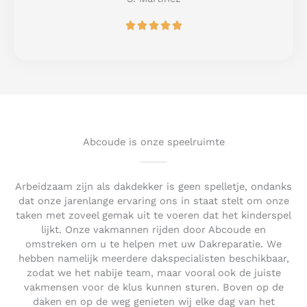
o
R





f
a
5
t
e
d
5
o
u
t
Abcoude is onze speelruimte
o
f
5
Arbeidzaam zijn als dakdekker is geen spelletje, ondanks
dat onze jarenlange ervaring ons in staat stelt om onze
taken met zoveel gemak uit te voeren dat het kinderspel
lijkt. Onze vakmannen rijden door Abcoude en
omstreken om u te helpen met uw Dakreparatie. We
hebben namelijk meerdere dakspecialisten beschikbaar,
zodat we het nabije team, maar vooral ook de juiste
vakmensen voor de klus kunnen sturen. Boven op de
daken en op de weg genieten wij elke dag van het