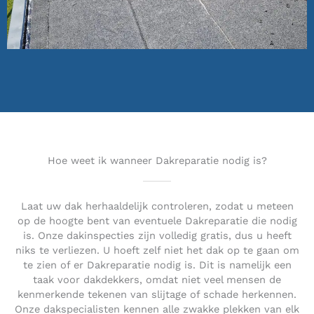
Hoe weet ik wanneer Dakreparatie nodig is?
Laat uw dak herhaaldelijk controleren, zodat u meteen
op de hoogte bent van eventuele Dakreparatie die nodig
is. Onze dakinspecties zijn volledig gratis, dus u heeft
niks te verliezen. U hoeft zelf niet het dak op te gaan om
te zien of er Dakreparatie nodig is. Dit is namelijk een
taak voor dakdekkers, omdat niet veel mensen de
kenmerkende tekenen van slijtage of schade herkennen.
Onze dakspecialisten kennen alle zwakke plekken van elk