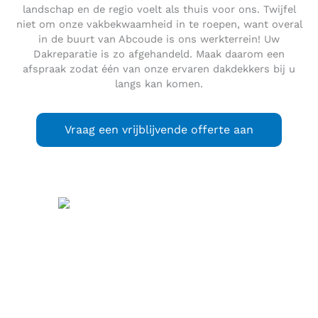
landschap en de regio voelt als thuis voor ons. Twijfel
niet om onze vakbekwaamheid in te roepen, want overal
in de buurt van Abcoude is ons werkterrein! Uw
Dakreparatie is zo afgehandeld. Maak daarom een
afspraak zodat één van onze ervaren dakdekkers bij u
langs kan komen.
Vraag een vrijblijvende offerte aan
Abcoude
(
) is een
uitspraak
(info / uitleg)
dorp
en voormalige gemeente in het noordwesten van de
Nederlandse provincie Utrecht, grenzend aan de gemeente
Amsterdam. De gemeente is op 1 mei 1941 ontstaan uit de
samenvoeging van de voormalige gemeenten Abcoude-
Baambrugge en Abcoude-Proostdij en is op 1 januari 2011
gefuseerd met de gemeente De Ronde Venen. De gemeente
telde 8.175 inwoners (per 1 januari 2021, bron: CBS) en had