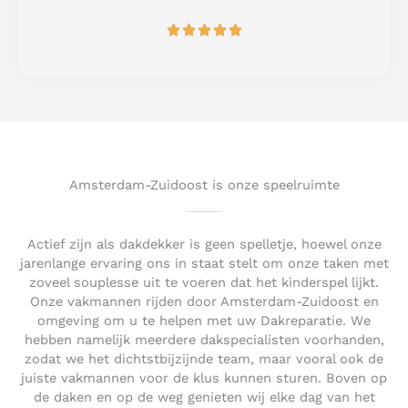
o
R





f
a
5
t
e
d
5
o
u
t
Amsterdam-Zuidoost is onze speelruimte
o
f
5
Actief zijn als dakdekker is geen spelletje, hoewel onze
jarenlange ervaring ons in staat stelt om onze taken met
zoveel souplesse uit te voeren dat het kinderspel lijkt.
Onze vakmannen rijden door Amsterdam-Zuidoost en
omgeving om u te helpen met uw Dakreparatie. We
hebben namelijk meerdere dakspecialisten voorhanden,
zodat we het dichtstbijzijnde team, maar vooral ook de
juiste vakmannen voor de klus kunnen sturen. Boven op
de daken en op de weg genieten wij elke dag van het