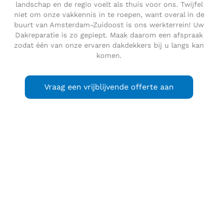
landschap en de regio voelt als thuis voor ons. Twijfel
niet om onze vakkennis in te roepen, want overal in de
buurt van Amsterdam-Zuidoost is ons werkterrein! Uw
Dakreparatie is zo gepiept. Maak daarom een afspraak
zodat één van onze ervaren dakdekkers bij u langs kan
komen.
Vraag een vrijblijvende offerte aan
Zuidoost
is een stadsdeel van de gemeente Amsterdam in
de Nederlandse provincie Noord-Holland. Als formeel
stadsdeel Zuidoost met een eigen volksvertegenwoordiging
(eerst een deelraad, sinds 2018 een
stadsdeeladviescommissie) werd het ingesteld in 1987. De
oudste en bekendste wijk in het stadsdeel is de
Bijlmermeer, kortweg de
Bijlmer
. Die naam wordt ook vaak
voor het hele stadsdeel gebruikt.