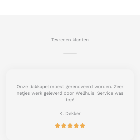
Tevreden klanten
Onze dakkapel moest gerenoveerd worden. Zeer
netjes werk geleverd door Wellhuis. Service was
top!
K. Dekker
R





a
t