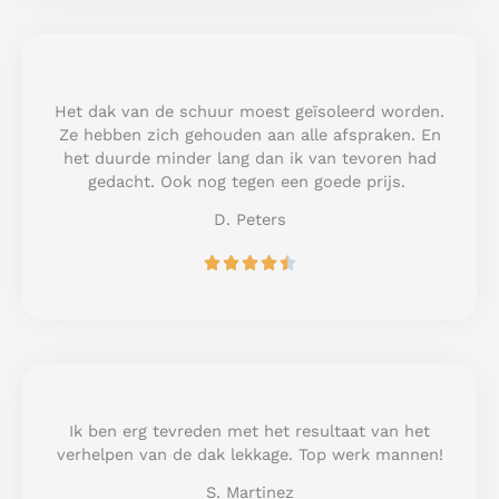
e
d
5
o
u
Het dak van de schuur moest geïsoleerd worden.
t
Ze hebben zich gehouden aan alle afspraken. En
o
het duurde minder lang dan ik van tevoren had
f
gedacht. Ook nog tegen een goede prijs.
5
D. Peters
R





a
t
e
d
4
.
5
Ik ben erg tevreden met het resultaat van het
o
verhelpen van de dak lekkage. Top werk mannen!
u
S. Martinez
t