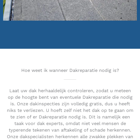
Hoe weet ik wanneer Dakreparatie nodig is?
Laat uw dak herhaaldelijk controleren, zodat u meteen
op de hoogte bent van eventuele Dakreparatie die nodig
is. Onze dakinspecties zijn volledig gratis, dus u heeft
niks te verliezen. U hoeft zelf niet het dak op te gaan om
te zien of er Dakreparatie nodig is. Dit is namelijk een
taak voor dak experts, omdat niet veel mensen de
typerende tekenen van aftakeling of schade herkennen.
Onze dakspecialisten herkennen alle zwakke plekken van