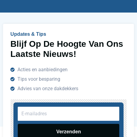
e
l
p
e
n
Updates & Tips
?
Blijf Op De Hoogte Van Ons
Laatste Nieuws!
Acties en aanbiedingen
Tips voor besparing
Advies van onze dakdekkers
E-
mailadres
Verzenden