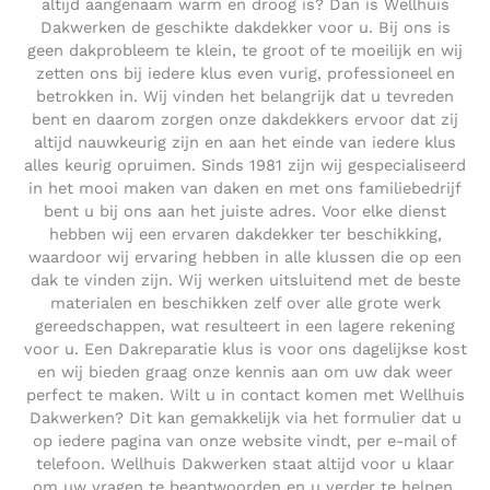
altijd aangenaam warm en droog is? Dan is Wellhuis
Dakwerken de geschikte dakdekker voor u. Bij ons is
geen dakprobleem te klein, te groot of te moeilijk en wij
zetten ons bij iedere klus even vurig, professioneel en
betrokken in. Wij vinden het belangrijk dat u tevreden
bent en daarom zorgen onze dakdekkers ervoor dat zij
altijd nauwkeurig zijn en aan het einde van iedere klus
alles keurig opruimen. Sinds 1981 zijn wij gespecialiseerd
in het mooi maken van daken en met ons familiebedrijf
bent u bij ons aan het juiste adres. Voor elke dienst
hebben wij een ervaren dakdekker ter beschikking,
waardoor wij ervaring hebben in alle klussen die op een
dak te vinden zijn. Wij werken uitsluitend met de beste
materialen en beschikken zelf over alle grote werk
gereedschappen, wat resulteert in een lagere rekening
voor u. Een Dakreparatie klus is voor ons dagelijkse kost
en wij bieden graag onze kennis aan om uw dak weer
perfect te maken. Wilt u in contact komen met Wellhuis
Dakwerken? Dit kan gemakkelijk via het formulier dat u
op iedere pagina van onze website vindt, per e-mail of
telefoon. Wellhuis Dakwerken staat altijd voor u klaar
om uw vragen te beantwoorden en u verder te helpen.