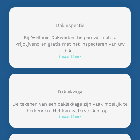
Dakinspectie
Bij Wellhuis Dakwerken helpen wij u altijd
vrijblijvend en gratis met het inspecteren van uw
dak …
Lees Meer
Daklekkage
De tekenen van een daklekkage zijn vaak moeilijk te
herkennen. Het kan watervlekken op …
Lees Meer