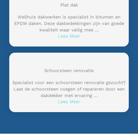
Plat dak
Wellhuis dakwerken is specialist in bitumen en
EPDM daken. Deze dakbedekkingen zijn van goede
kwaliteit waar veilig mee …
Lees Meer
Schoorsteen renovatie
Specialist voor een schoorsteen renovatie gezocht?
Laat de schoorsteen voegen of repareren door een
dakdekker met ervaring …
Lees Meer